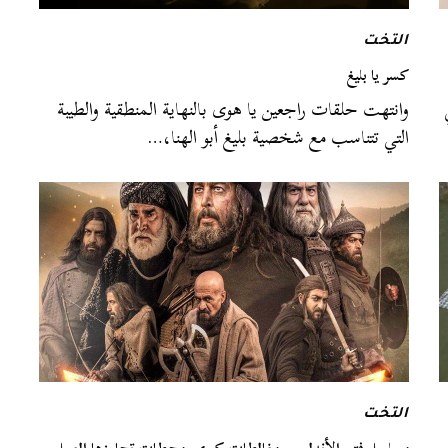
التخت
كسر يا بليغ
وانتهت حلقات راجعين يا هوى بالنهاية المنطقية والطيبة
التي تتناسب مع شخصية بليغ أبو الهنا،…
التخت
مسلسل فتح الأندلس.. مغالطات كبرى ومحطات تجاوزها العمل