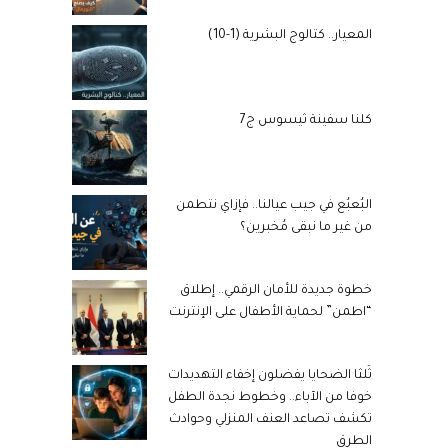
المعيار.. كتالوج البشرية (1-10)
كلنا سفينة ثيسوس ج7
البُعبُع في جيب عيالنا.. فإزاي نتطمن
من غير ما نبقى مُخبرين؟
خطوة جديدة للأمان الرقمي.. إطلاق
“اطمن” لحماية الأطفال على الإنترنت
ثُلثا الضحايا يفضلون إخفاء التهديدات
خوفا من الآباء.. وخطوط نجدة الطفل
تكشف تصاعد العنف المنزلي وحوادث
الطرق