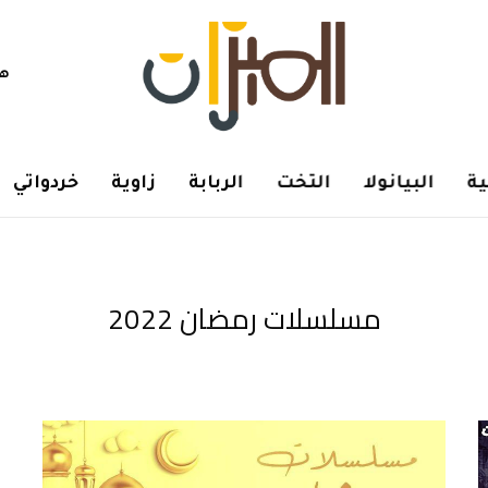
هم
ة
البيانولا
التخت
الربابة
زاوية
خردواتي
مسلسلات رمضان 2022