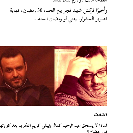
الفلاحة ماتت.. ولازم نسلم نفسنا
وأخيرًا فركش شهد فجر يوم الحد، 30 رمضان، نهاية
تصوير المشوار. يعني لو رمضان السنة…
التخت
لماذا لا يستحق عبد الرحيم كمال ونيللي كريم التكريم بعد كوارثه
في رمضان؟