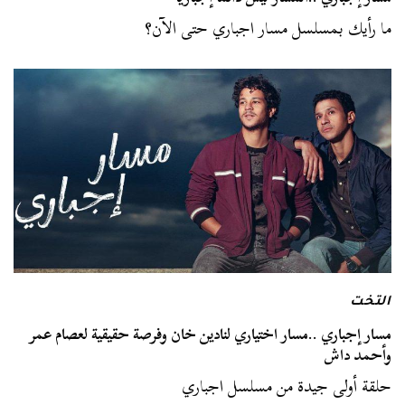
ما رأيك بمسلسل مسار اجباري حتى الآن؟
التخت
مسار إجباري ..مسار اختياري لنادين خان وفرصة حقيقية لعصام عمر
وأحمد داش
حلقة أولى جيدة من مسلسل اجباري