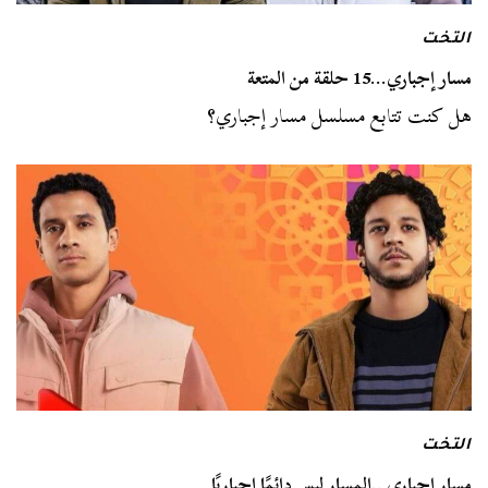
التخت
مسار إجباري…15 حلقة من المتعة
هل كنت تتابع مسلسل مسار إجباري؟
التخت
مسار إجباري ..المسار ليس دائمًا إجباريًا