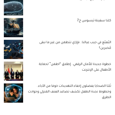
كلنا سفينة ثيسوس ج7
البُعبُع في جيب عيالنا.. فإزاي نتطمن من غير ما نبقى
مُخبرين؟
خطوة جديدة للأمان الرقمي.. إطلاق “اطمن” لحماية
الأطفال على الإنترنت
ثُلثا الضحايا يفضلون إخفاء التهديدات خوفا من الآباء..
وخطوط نجدة الطفل تكشف تصاعد العنف المنزلي وحوادث
الطرق