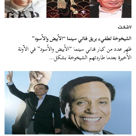
التخت
الشيخوخة تطفيء بريق فناني سينما “الأبيض والأسود”
ظهر عدد من كبار فناني سينما “الأبيض والأسود” في الآونة
الأخيرة بعدما طاردتهم الشيخوخة بشكل…