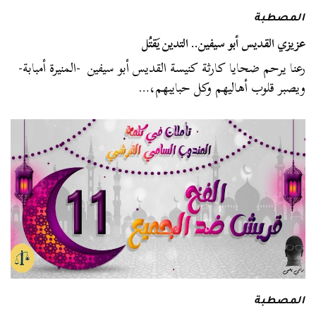
المصطبة
عزيزي القديس أبو سيفين.. التدين يَقتُل
رعنا يرحم ضحايا كارثة كنيسة القديس أبو سيفين -المنيرة أمبابة-
ويصبر قلوب أهاليهم وكل حبايبهم،…
المصطبة