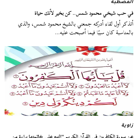
المصطبة
في حب شيخي محمود شمس.. كن بخير لأنك حياة
أتذكر أول لقاء أدركه جمعني بالشيخ محمود شمس، والذي
بالمناسبة كان سببًا فيما أصبحت عليه…
زاوية
عن سورة الكافرون في القرآن الكريم “النوم على خاتمتها براءة من