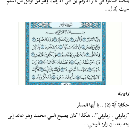
بدأت الدعوة في دار الأرقم بن أبي الأرقم، وهو من أوائل من أسلم
حيث يُقال…
زاوية
حكاية آية (2) .. يا أيها المدثر
“زملوني.. زملوني”.. هكذا كان يصيح النبي محمد وهو عائد إلى
بيته بعد أن زاره الوحي…