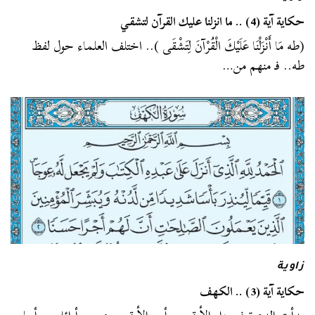
حكاية آية (4) .. ما انزلنا عليك القرآن لتشقي
(طه مَا أَنْزَلْنَا عَلَيْكَ الْقُرْآنَ لِتَشْقَى ).. اختلف العلماء حول لفظ
طه.. فـ منهم من…
زاوية
حكاية آية (3) .. الكهف