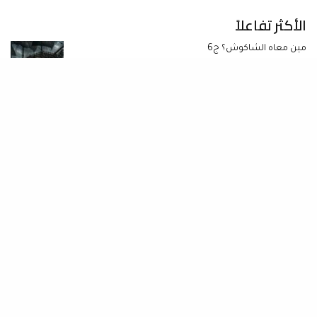
الأكثر تفاعلاً
مين معاه الشاكوش؟ ج6
ألبوم القمر: قراءة في أزمة الهوية الفنية لرامي صبري
فن صناعة الطبيعي (0-10)
المعيار.. كتالوج البشرية (1-10)
كلنا سفينة ثيسوس ج7