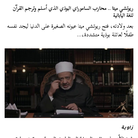
ريوتشي ميتا .. محارب الساموراي البوذي الذي أسلم وترجم القرآن
للغة اليابانية
بعد ولادته، فتح ريوتشي ميتا عيونه الصغيرة على الدنيا ليجد نفسه
طفلًا لعائلة بوذية متشددة،…
زاوية