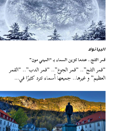
البيانولا
قمر الثلج.. عندما تتزين السماء بـ “الميني مون”
“قمر الثلج”.. “قمر الجوع”.. “قمر الدب”.. “القمر
العظيم” و غيرها.. جميعها أسماء تترد كثيرًا في…