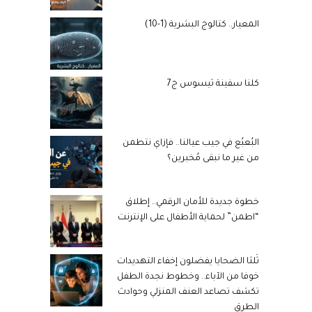
المعيار.. كتالوج البشرية (1-10)
كلنا سفينة ثيسوس ج7
البُعبُع في جيب عيالنا.. فإزاي نتطمن
من غير ما نبقى مُخبرين؟
خطوة جديدة للأمان الرقمي.. إطلاق
“اطمن” لحماية الأطفال على الإنترنت
ثُلثا الضحايا يفضلون إخفاء التهديدات
خوفا من الآباء.. وخطوط نجدة الطفل
تكشف تصاعد العنف المنزلي وحوادث
الطرق