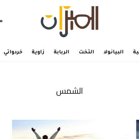
هم
ة
البيانولا
التخت
الربابة
زاوية
خردواتي
الشمس