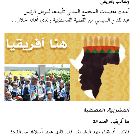
وتطالب بتفويض
أعلنت منظمات المجتمع المدني تأييدها لموقف الرئيس
عبدالفتاح السيسي من القضية الفلسطينية والذي أعلنه خلال…
المشربية
,
المصطبة
هنا أفريقيا.. العدد 25
قارتنا.. أفريقيا، مهد البشرية.. ففي قلبها هبط أسلافنا من القردة