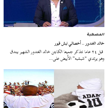
المصطبة
خالد الغندور .. أخصائي نبش قبور
قبل ٢٤ عاما نتذكر جميعا الكابتن خالد الغندور الشهير ببندق
وهو يرتدي “شبشبه” الأبيض على…