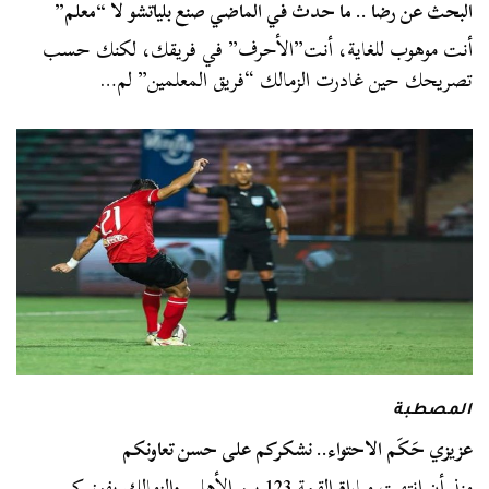
البحث عن رضا .. ما حدث في الماضي صنع بلياتشو لا “معلم”
أنت موهوب للغاية، أنت”الأحرف” في فريقك، لكنك حسب
تصريحك حين غادرت الزمالك “فريق المعلمين” لم…
المصطبة
عزيزي حَكَم الاحتواء.. نشكركم على حسن تعاونكم
منذ أن انتهت مباراة القمة 123 بين الأهلي والزمالك بفوز كبير