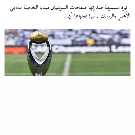
نبرة مسمومة صدرتها صفحات السوشيال ميديا الخاصة بناديي
الأهلي والزمالك ، نبرة فحواها أن…
المصطبة
كيف أحرز الإعلام الرياضي صفرًا كبيرًا في تغطية قمة القرن ؟
أبام ما قبل قمة القرن ثمة اتفاق بين جميع البرامج الرياضية على