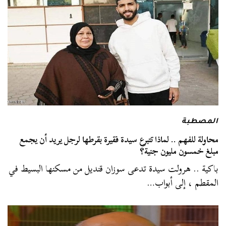
المصطبة
محاولة للفهم .. لماذا تتبرع سيدة فقيرة بقرطها لرجل يريد أن يجمع
مبلغ خمسون مليون جنية؟
باكية .. هرولت سيدة تدعى سوزان قنديل من مسكنها البسيط في
المقطم ، إلى أبواب…