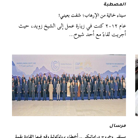
المصطبة
سيناء خالية من الإرهاب؛ شفت بعيني!
عام ٢٠١٢ كنت في زيارة عمل إلى الشيخ زويد، حيث
أجريت لقاءً مع أحد شيوخ…
مرسال
سيلفي وخروج دراماتيكي.. أخطاء بروتوكولية وقع فيها القادة بقمة