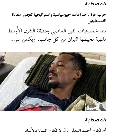
المصطبة
حرب غزة ..صراعات جيوسياسية واستراتيجية تتجاوز معاناة
الفلسطينين
منذ خمسينيات القرن الماضي ومنطقة الشرق الأوسط
ملتهبة تحيطها النيران من كل جانب، ويكمن سر…
المصطبة
أن تكون أحمد المدثر .. أو لا تكون إنسانا بالأساس