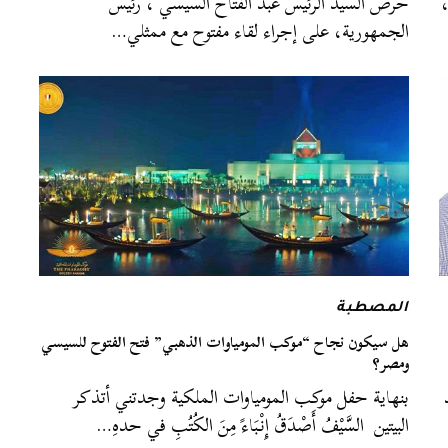
‏حرص السيد الرئيس عبد الفتاح السيسي ، رئيس
الجمهورية، على إجراء لقاء مفتوح مع ممثلي…
المصطبة
هل سيكون نجاح “موكب المومياوات الذهبي” فتح الفتوح للسيسي
ومصر؟
بنهاية حفل موكب المومياوات الملكية وجدتني أتذكر
البيتين السَّيْفُ أَصْدَقُ إِنْبَاءً مِنَ الكُتُبِ في حدهِ…