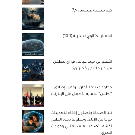
كلنا سفينة ثيسوس ج7
المعيار.. كتالوج البشرية (1-10)
البُعبُع في جيب عيالنا.. فإزاي نتطمن
من غير ما نبقى مُخبرين؟
خطوة جديدة للأمان الرقمي.. إطلاق
“اطمن” لحماية الأطفال على الإنترنت
ثُلثا الضحايا يفضلون إخفاء التهديدات
خوفا من الآباء.. وخطوط نجدة الطفل
تكشف تصاعد العنف المنزلي وحوادث
الطرق