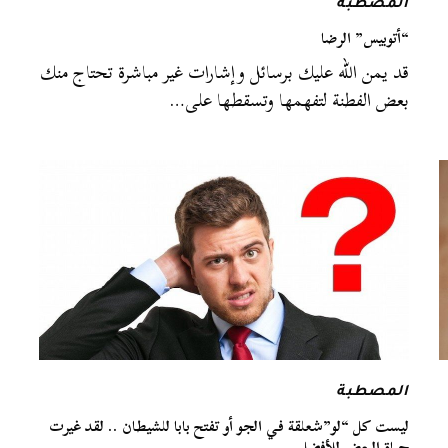
المصطبة
“أتوبيس” الرضا
قد يمن الله عليك برسائل وإشارات غير مباشرة تحتاج منك
بعض الفطنة لتفهمها وتسقطها على…
المصطبة
ليست كل “لو”شعلقة في الجو أو تفتح بابا للشيطان .. لقد غيرت
حياة البعض للأفضل