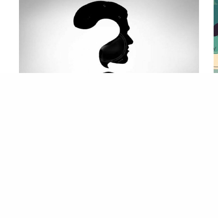
المشربية
شُك وتساءل كما تبتغي..أنت لست زنديقًا!
استكمالًا للمقال السابق : يا مريم أنتِ تسيرين على
خطى الإلحاد، أعرض الآن بضعة لمحات…