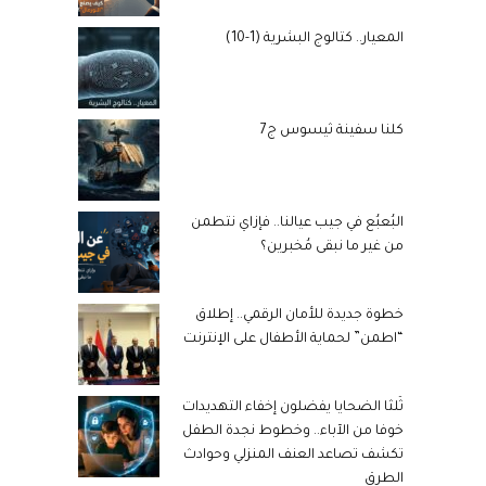
المعيار.. كتالوج البشرية (1-10)
كلنا سفينة ثيسوس ج7
البُعبُع في جيب عيالنا.. فإزاي نتطمن
من غير ما نبقى مُخبرين؟
خطوة جديدة للأمان الرقمي.. إطلاق
“اطمن” لحماية الأطفال على الإنترنت
ثُلثا الضحايا يفضلون إخفاء التهديدات
خوفا من الآباء.. وخطوط نجدة الطفل
تكشف تصاعد العنف المنزلي وحوادث
الطرق