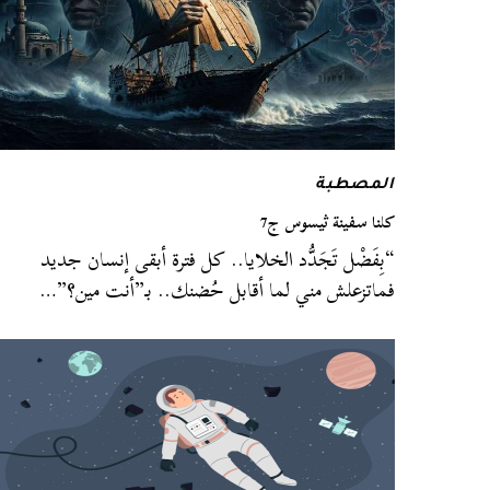
المصطبة
كلنا سفينة ثيسوس ج7
“بِفَضْل تَجَدُّد الخلايا.. كل فترة أبقى إنسان جديد
فماتزعلش مني لما أقابل حُضنك.. بـ”أنت مين؟”…