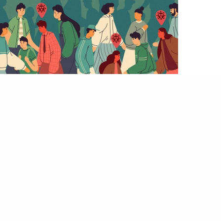
البيانولا
دراما النهايات السعيدة
ـ هل تبدو الحياة لعبة كبيرة قوامها الميراث؟ ـ هل نحن أبناء
الانتظار؟ عزيزتي…