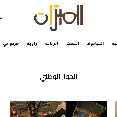
هم
ة
البيانولا
التخت
الربابة
زاوية
خردواتي
الحوار الوطني