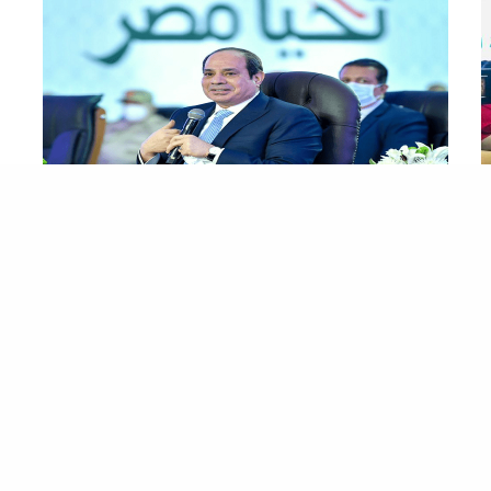
مرسال
“استجابةً لدعوة الرئيس” التحالف الوطني للعمل الأهلي يشارك في
الحوار الوطني
أعلن التحالف الوطني للعمل الأهلي التنموي مشاركته في
الحوار الوطني، والذى دعا إليه الرئيس عبدالفتاح…