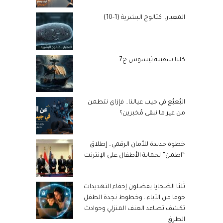
المعيار.. كتالوج البشرية (1-10)
كلنا سفينة ثيسوس ج7
البُعبُع في جيب عيالنا.. فإزاي نتطمن
من غير ما نبقى مُخبرين؟
خطوة جديدة للأمان الرقمي.. إطلاق
“اطمن” لحماية الأطفال على الإنترنت
ثُلثا الضحايا يفضلون إخفاء التهديدات
خوفا من الآباء.. وخطوط نجدة الطفل
تكشف تصاعد العنف المنزلي وحوادث
الطرق