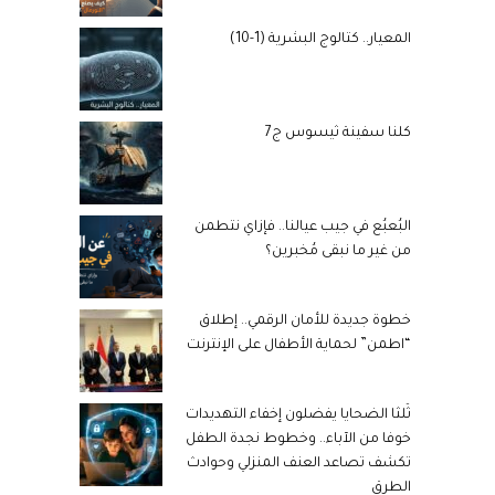
المعيار.. كتالوج البشرية (1-10)
كلنا سفينة ثيسوس ج7
البُعبُع في جيب عيالنا.. فإزاي نتطمن
من غير ما نبقى مُخبرين؟
خطوة جديدة للأمان الرقمي.. إطلاق
“اطمن” لحماية الأطفال على الإنترنت
ثُلثا الضحايا يفضلون إخفاء التهديدات
خوفا من الآباء.. وخطوط نجدة الطفل
تكشف تصاعد العنف المنزلي وحوادث
الطرق