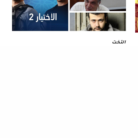
التخت
الفنان تامر نبيل أبرزهم “كيف تفادى 3 ممثلين في الاختيار 2 فخ
التكرار واحترفوا الإقناع”
انضم الفنان تامر نبيل لقائمة الممثلين في مسلسل الاختيار
2 الذين أدوا شخصيات متشابهة لكنهم…