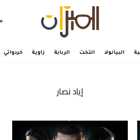
هم
ة
البيانولا
التخت
الربابة
زاوية
خردواتي
إياد نصار