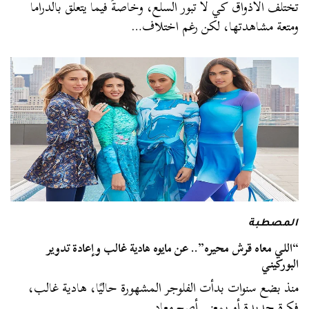
تختلف الأذواق كي لا تبور السلع، وخاصةً فيما يتعلق بالدراما
ومتعة مشاهدتها، لكن رغم اختلاف…
المصطبة
“اللي معاه قرش محيره”.. عن مايوه هادية غالب وإعادة تدوير
البوركيني
منذ بضع سنوات بدأت الفلوجر المشهورة حاليًا، هادية غالب،
فكرة جديدة أو بمعنى أصح معاد…