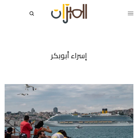
إسراء أبوبكر