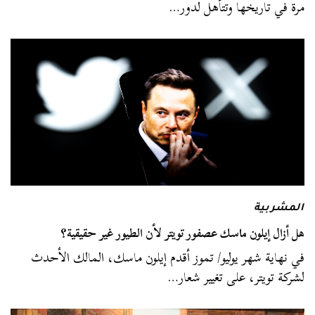
مرة في تاريخها وتتأهل لدور…
المشربية
هل أزال إيلون ماسك عصفور تويتر لأن الطيور غير حقيقية؟
في نهاية شهر يوليو/ تموز أقدم إيلون ماسك، المالك الأحدث
لشركة تويتر، على تغيير شعار…