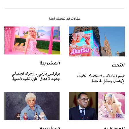
مقالات قد تعجبك ايضا
المشربية
التخت
بوتوكس باربي .. إجراء تجميلي
فيلم Barbie .. استخدام الخيال
جديد لأعناق أطول تشبه الدمية
لإيصال رسائل غامضة