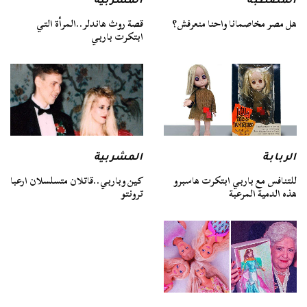
المصطبة
المشربية
هل مصر مخاصمانا واحنا منعرفش؟
قصة روث هاندلر..المرأة التي
ابتكرت باربي
الربابة
المشربية
للتنافس مع باربي ابتكرت هاسبرو
كين وباربي..قاتلان متسلسلان ارعبا
هذه الدمية المرعبة
ترونتو