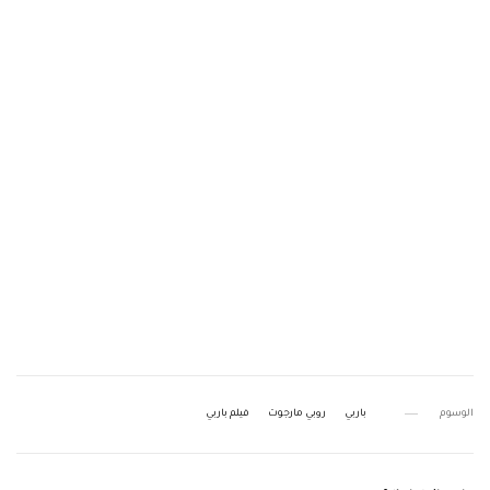
الوسوم
باربي
روبي مارجوت
فيلم باربي