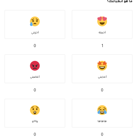
ما هو انطباعك؟
أحببته
أحزنني
0
1
أعجبني
أغضبني
0
0
هاهاها
واااو
0
0