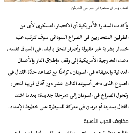
قصف وحرائق مستمرة في ضواحي الخرطوم
وأكدت السفارة الأمريكية أن الانتصار العسكرى لأى من
الطرفين المتحاربين فى الصراع السودانى سوف تترتب عليه
خسائر بشرية غير مقبولة وأضرار تلحق بالبلد. فى السياق نفسه،
دعت الخارجية الأمريكية إلى وقف «إطلاق النار والأعمال
العدائية والعنيفة» فى السودان، تزامنًا مع تصاعد حدّة القتال فى
الصراع الذى دخل أسبوعه الثالث عشر دون آفاق قريبة للحل،
وتحول الصراع فى السودان إلى «مرحلة جديدة» بعدما اشتد
القتال بمدينة أم درمان فى معركة للسيطرة على خطوط الإمداد.
مخاوف الحرب الأهلية
وقالت منظمة هيومن رايتس ووتش، فى تقرير لها، إن مسلحين