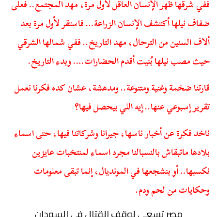
ففي شرقها ظهر الإنسان العاقل لأول مرة، مهد المجتمع.. فعلى
ضفاف نيلها أكتشف الإنسان الزراعة… فاستقر لأول مرة بعد
ألاف السنين من الترحال، مهد التاريخ.. ففي شمالها الشرقي
حيث مصب نيلها بُنيت أقدم الحضارات…. وبدء التاريخ.
قارتنا ضخمة وغنية ومتنوعة.. ومدهشة، عشان كده فكرنا نعمل
تقرير إسبوعي عنها.. إيه اللي بيحصل فيها؟
ناخد فكرة عن أخبار ناسها، جيرانا وشركاتنا فيها، حتى اسماء
بلادها ماتبقاش بالنسبالنا مجرد اسماء لمنتخبات عايزين
نكسبها.. أو بنشجعها في المونديال، إنما تبقى معلومات
وحكايات من لحم ودم.
مصر تسعى لوقف القتال في السودان