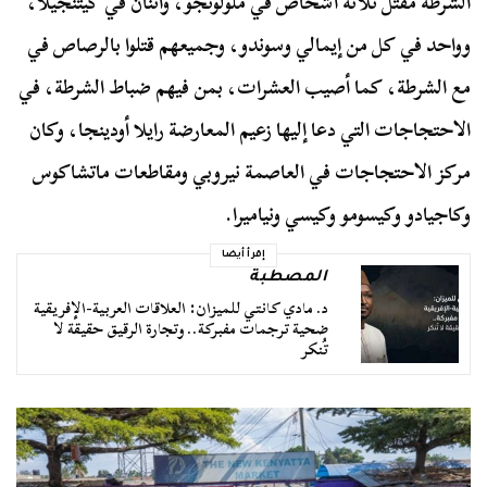
الشرطة مقتل ثلاثة أشخاص في ملولونجو، واثنان في كيتنجيلا،
وواحد في كل من إيمالي وسوندو، وجميعهم قتلوا بالرصاص في
مع الشرطة، كما أصيب العشرات، بمن فيهم ضباط الشرطة، في
الاحتجاجات التي دعا إليها زعيم المعارضة رايلا أودينجا، وكان
مركز الاحتجاجات في العاصمة نيروبي ومقاطعات ماتشاكوس
وكاجيادو وكيسومو وكيسي ونياميرا.
إقرأ أيضا
المصطبة
د. مادي كانتي للميزان: العلاقات العربية-الإفريقية
ضحية ترجمات مفبركة.. وتجارة الرقيق حقيقة لا
تُنكر