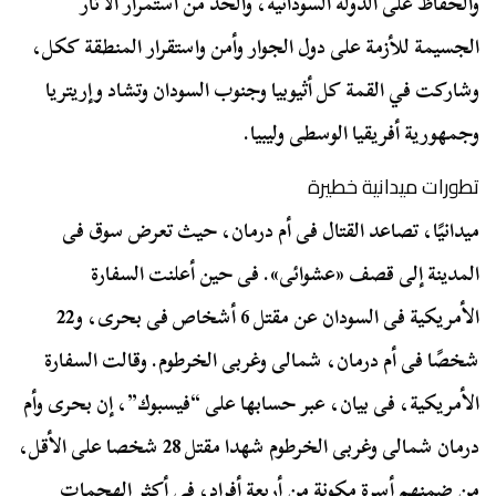
والحفاظ على الدولة السودانية، والحد من استمرار الآثار
الجسيمة للأزمة على دول الجوار وأمن واستقرار المنطقة ككل،
وشاركت في القمة كل أثيوبيا وجنوب السودان وتشاد وإريتريا
وجمهورية أفريقيا الوسطى وليبيا.
تطورات ميدانية خطيرة
ميدانيًا، تصاعد القتال فى أم درمان، حيث تعرض سوق فى
المدينة إلى قصف «عشوائى». فى حين أعلنت السفارة
الأمريكية فى السودان عن مقتل 6 أشخاص فى بحرى، و22
شخصًا فى أم درمان، شمالى وغربى الخرطوم. وقالت السفارة
الأمريكية، فى بيان، عبر حسابها على “فيسبوك”، إن بحرى وأم
درمان شمالى وغربى الخرطوم شهدا مقتل 28 شخصا على الأقل،
من ضمنهم أسرة مكونة من أربعة أفراد، فى أكثر الهجمات