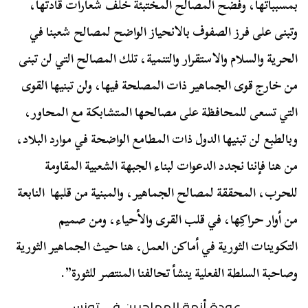
بمسبباتها، وفضح المصالح المختبئة خلف شعارات قادتها،
وتبنى على فرز الصفوف بالانحياز الواضح لمصالح شعبنا في
الحرية والسلام والاستقرار والتنمية، تلك المصالح التي لن تبنى
من خارج قوى الجماهير ذات المصلحة فيها، ولن تبنيها القوى
التي تسعى للمحافظة على مصالحها المتشابكة مع المحاور،
وبالطبع لن تبنيها الدول ذات المطامع الواضحة في موارد البلاد،
من هنا فإننا نجدد الدعوات لبناء الجبهة الشعبية المقاومة
للحرب، المحققة لمصالح الجماهير، والمبنية من قلبها النابعة
من أوار حراكِها، في قلب القرى والأحياء، ومن صميم
التكوينات الثورية في أماكن العمل، هنا حيث الجماهير الثورية
وصاحبة السلطة الفعلية ينشأ تحالفنا المنتصر للثورة”.
عودة أزمة المهاجرين في تونس