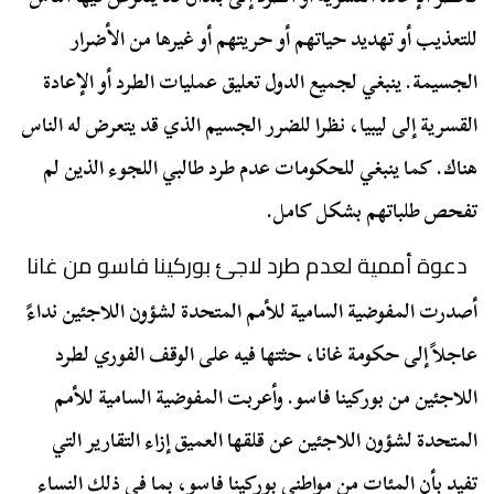
للتعذيب أو تهديد حياتهم أو حريتهم أو غيرها من الأضرار
الجسيمة. ينبغي لجميع الدول تعليق عمليات الطرد أو الإعادة
القسرية إلى ليبيا، نظرا للضرر الجسيم الذي قد يتعرض له الناس
هناك. كما ينبغي للحكومات عدم طرد طالبي اللجوء الذين لم
تفحص طلباتهم بشكل كامل.
دعوة أممية لعدم طرد لاجئ بوركينا فاسو من غانا
أصدرت المفوضية السامية للأمم المتحدة لشؤون اللاجئين نداءً
عاجلاً إلى حكومة غانا، حثتها فيه على الوقف الفوري لطرد
اللاجئين من بوركينا فاسو. وأعربت المفوضية السامية للأمم
المتحدة لشؤون اللاجئين عن قلقها العميق إزاء التقارير التي
تفيد بأن المئات من مواطني بوركينا فاسو، بما في ذلك النساء