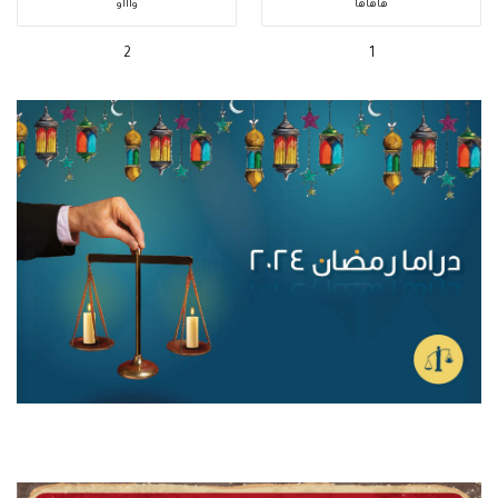
هاهاها
واااو
2
1