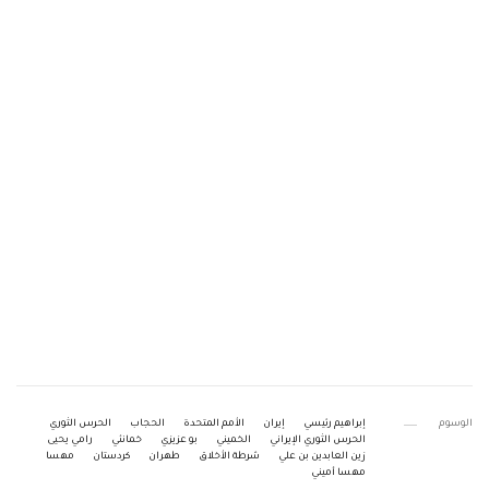
الوسوم
إبراهيم رئيسي
إيران
الأمم المتحدة
الحجاب
الحرس الثوري
الحرس الثوري الإيراني
الخميني
بو عزيزي
خمانئي
رامي يحيى
زين العابدين بن علي
شرطة الأخلاق
طهران
كردستان
مهسا
مهسا أميني