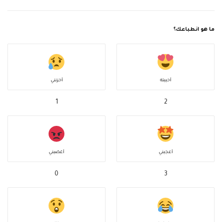
ما هو انطباعك؟
أحببته
أحزنني
1
2
أعجبني
أغضبني
0
3