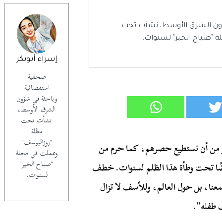
ون الشرق الأوسط، نشأت تحت
 "صباح الخير" لسنوات.
إسراء أبوبكر
صحفية
استقصائية
وباحثة في شؤون
الشرق الأوسط،
نشأت تحت
مظلة
"روزاليوسف"
ر من أن نستطيع حصرهم، كما حرم من
وعملت في مجلة
"صباح الخير"
ضًا تحت وطأة هذا الظلم لسنوات. خطف
لسنوات.
نا، بل حول العالم، وللأسف لا تزال
ف طفله”.