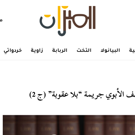
هم
ة
البيانولا
التخت
الربابة
زاوية
خردواتي
ف الأبوي جريمة “بلا عقوبة” (ج 2)