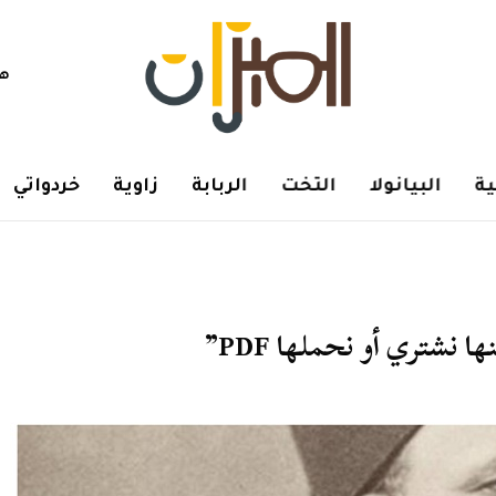
هم
ة
البيانولا
التخت
الربابة
زاوية
خردواتي
نشتري أو نحملها PDF”