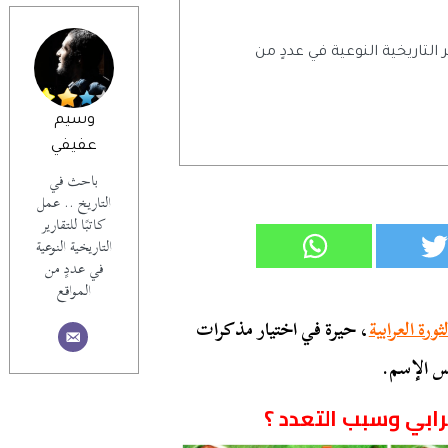
ر التاريخية النوعية في عددٍ من
وسيم
عفيفي
باحث في
التاريخ .. عمل
كاتبًا للتقارير
التاريخية النوعية
في عددٍ من
المواقع
لثورة العرابية
، حيرة في اختيار مذكرات
س الإسم.
بي وسبب التعدد ؟