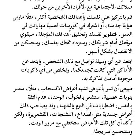
صلاتك الاجتماعية مع الأفراد الآخرين من حولك.
قم بالتركيز على نفسك وأهدافك الشخصية أكثر، مثلًا مارس
هواية جديدة، أو اشترك في كورسات لتنمية مهاراتك في
العمل، فتطوير نفسك وتحقيق أهدافك المؤجلة، سيقوي
موقفك أمام شريكك، وستزداد ثقتك بنفسك، وستتمكن من
الانفصال بشكل أسهل.
ابتعد عن أي وسيلة تواصل مع ذلك الشخص، وابتعد عن
الأماكن التي كانت تجمعكما، وتخلص من أي ذكريات
موجودة أمامك تذكرك به.
طبيعي أن تمر بأعراض تشبه أعراض الانسحاب، مثلًا، ستمر
بنوبات عصبية، ستشعر بالخوف، الوحدة، عدم الثقة
بالنفس، اضطرابات في النوم والشهية، وقد يصاحب ذلك
أعراض جسدية مثل الصداع، التشنجات، القشعريرة، ولكن
تأكد أن كل تلك الأعراض ستختفي مع مرور الوقت،
وستتحسن تدريجيًا.