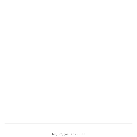
مقالات قد تعجبك ايضا