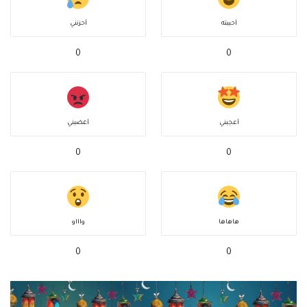
أحببته
أحزنني
0
0
أعجبني
أغضبني
0
0
هاهاها
واااو
0
0