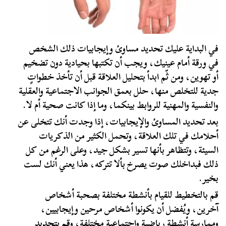
في البداية عليك تحديد مساوئ وإيجابيات ذلك الشخص
في ورقة أمام عينيك، ويجب أن تكتبها بحيادية دون تضخيم
أو تهوين، ومن ثّم ابدأ بتحليل العلاقة قبل أن تأخذ خطواتٍ
جدية للتخلص منها، حلل بعمق الجوانب الاجتماعية والعقلية
والنفسية والمهنية للروابط بينكما، وما إذا كانت صحية أم لا.
بعد تحديد المساوئ والإيجابيات، إذا وجدت أنك تتخلى عن
أحلامك في تلك العلاقة، وتحمل الكثير من الذكريات
السيئة، وتتظاهر بأنها تسير بشكل جيد، وعلى الرغم من كل
ذلك فبداخلك صوت يصرخ بألا تتركه، هذا يعني أنك لست
بخير.
قم بالتخطيط للقيام بأنشطة مختلفة بصحبة أشخاص
آخرين، ويُفضل أن يكونوا أشخاص مرحين وإيجابيين،
وممارسة أنشطة رياضية واجتماعية مختلفة، وقم بتجديد