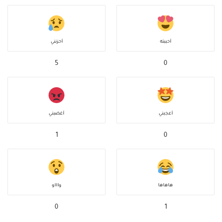
أحببته
أحزنني
5
0
أعجبني
أغضبني
1
0
هاهاها
واااو
0
1