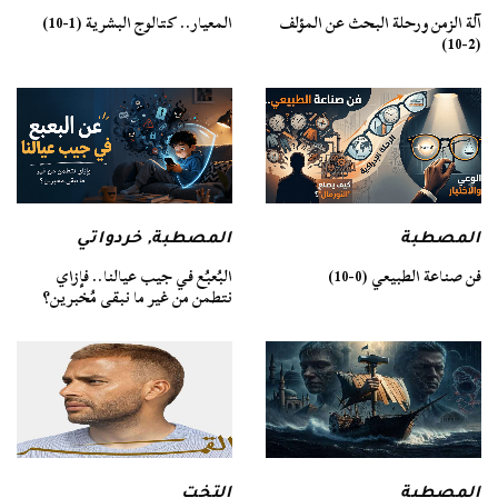
آلة الزمن ورحلة البحث عن المؤلف
المعيار.. كتالوج البشرية (1-10)
(2-10)
المصطبة
المصطبة
,
خردواتي
فن صناعة الطبيعي (0-10)
البُعبُع في جيب عيالنا.. فإزاي
نتطمن من غير ما نبقى مُخبرين؟
المصطبة
التخت