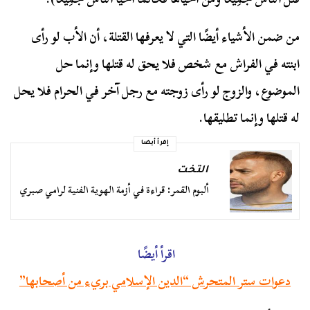
من ضمن الأشياء أيضًا التي لا يعرفها القتلة، أن الأب لو رأى
ابنته في الفراش مع شخص فلا يحق له قتلها وإنما حل
الموضوع، والزوج لو رأى زوجته مع رجل آخر في الحرام فلا يحل
له قتلها وإنما تطليقها.
إقرأ أيضا
التخت
ألبوم القمر: قراءة في أزمة الهوية الفنية لرامي صبري
اقرأ أيضًا
دعوات ستر المتحرش “الدين الإسلامي بريء من أصحابها”