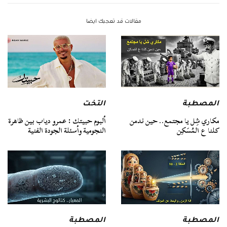
مقالات قد تعجبك ايضا
المصطبة
التخت
مكاري شِل يا مجتمع.. حين ندمن
ألبوم حبيتك : عمرو دياب بين ظاهرة
كلنا ع المُسَكِن
النجومية وأسئلة الجودة الفنية
المصطبة
المصطبة