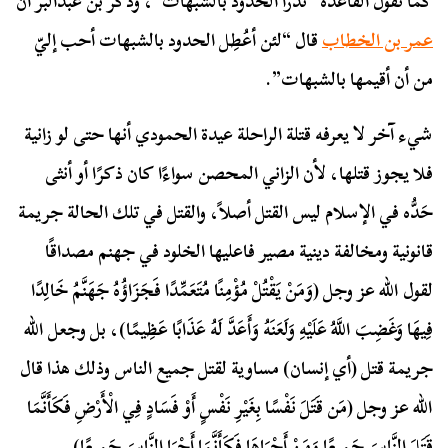
كما تقول القاعدة “تُدْرأ الحدود بالشبهات”، وذكر بن عبدالبر أن
عمر بن الخطاب
قال “لئن أعُطِل الحدود بالشبهات أحب إليّ
من أن أقيمها بالشبهات”.
شيء آخر لا يعرفه قتلة الراحلة عيدة الحمودي أنها حتى لو زانية
فلا يجوز قتلها، لأن الزاني المحصن سواءًا كان ذكرًا أو أنثى
حَدُّه في الإسلام ليس القتل أصلاً، والقتل في تلك الحالة جريمة
قانونية ومخالفة دينية مصير فاعليها الخلود في جهنم مصداقًا
لقول الله عز وجل (وَمَنْ يَقْتُلْ مُؤْمِنًا مُتَعَمِّدًا فَجَزَاؤُهُ جَهَنَّمُ خَالِدًا
فِيهَا وَغَضِبَ اللَّهُ عَلَيْهِ وَلَعَنَهُ وَأَعَدَّ لَهُ عَذَابًا عَظِيمًا)، بل وجعل الله
جريمة قتل (أي إنسان) مساوية لقتل جميع الناس وذلك هذا قال
الله عز وجل (مَن قَتَلَ نَفْسًا بِغَيْرِ نَفْسٍ أَوْ فَسَادٍ فِي الْأَرْضِ فَكَأَنَّمَا
قَتَلَ النَّاسَ جَمِيعًا وَمَنْ أَحْيَاهَا فَكَأَنَّمَا أَحْيَا النَّاسَ جَمِيعًا).