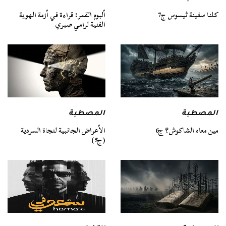
كلنا سفينة ثيسوس ج7
ألبوم القمر: قراءة في أزمة الهوية
الفنية لرامي صبري
المصطبة
المصطبة
مين معاه الشاكوش؟ ج6
الأعراض الجانبية لنجاة السردية
(ج5)