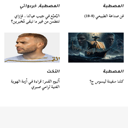
المصطبة
المصطبة
,
خردواتي
فن صناعة الطبيعي (0-10)
البُعبُع في جيب عيالنا.. فإزاي
نتطمن من غير ما نبقى مُخبرين؟
المصطبة
التخت
كلنا سفينة ثيسوس ج7
ألبوم القمر: قراءة في أزمة الهوية
الفنية لرامي صبري