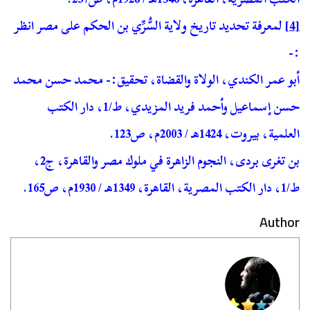
[4]
لمعرفة تحديد تاريخ ولاية السُّرِّي بن الحكم على مصر انظر
:-
أبو عمر الكندي، الولاة والقضاة، تحقيق:- محمد حسن محمد
حسن إسماعيل وأحمد فريد المزيدي، ط/1، دار الكتب
العلمية، بيروت، 1424هـ / 2003م، ص123.
بن تغرى بردى، النجوم الزاهرة في ملوك مصر والقاهرة، ج2،
ط/1، دار الكتب المصرية، القاهرة، 1349هـ / 1930م، ص165.
Author