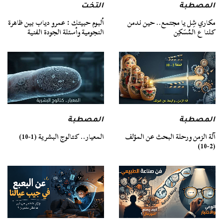
المصطبة
التخت
مكاري شِل يا مجتمع.. حين ندمن
ألبوم حبيتك : عمرو دياب بين ظاهرة
كلنا ع المُسَكِن
النجومية وأسئلة الجودة الفنية
المصطبة
المصطبة
آلة الزمن ورحلة البحث عن المؤلف
المعيار.. كتالوج البشرية (1-10)
(2-10)