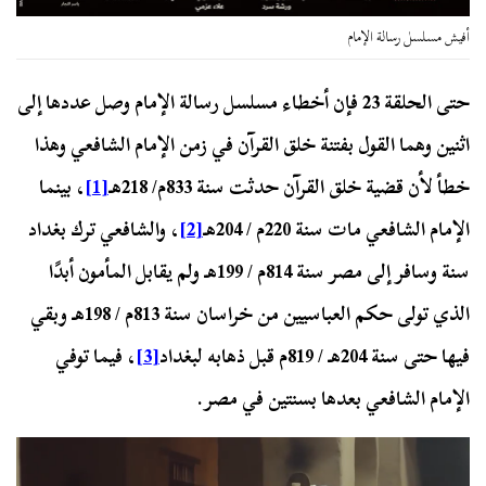
أفيش مسلسل رسالة الإمام
حتى الحلقة 23 فإن أخطاء مسلسل رسالة الإمام وصل عددها إلى
اثنين وهما القول بفتنة خلق القرآن في زمن الإمام الشافعي وهذا
خطأ لأن قضية خلق القرآن حدثت سنة 833م/ 218هـ
[1]
، بينما
الإمام الشافعي مات سنة 220م / 204هـ
[2]
، والشافعي ترك بغداد
سنة وسافر إلى مصر سنة 814م / 199هـ ولم يقابل المأمون أبدًا
الذي تولى حكم العباسيين من خراسان سنة 813م / 198هـ وبقي
فيها حتى سنة 204هـ / 819م قبل ذهابه لبغداد
[3]
، فيما توفي
الإمام الشافعي بعدها بسنتين في مصر.