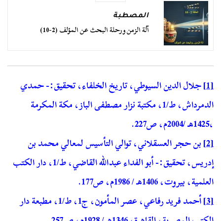
المصطبة
آلة الزمن ورحلة البحث عن المؤلف (2-10)
[1]
جلال الدين السيوطي، تاريخ الخلفاء، تحقيق:- حمدي
الدمرداش، ط/1، مكتبة نزار مصطفى الباز، مكة المكرمة
،1425هـ /2004م، ص227.
[2]
بن حجر العسقلاني، توالي التأسيس لمعالي محمد بن
إدريس، تحقيق:- أبو الفداء عبدالله القاضي، ط/1، دار الكتب
العلمية، بيروت، 1406هـ / 1986م، ص177.
[3]
أحمد فريد رفاعي، عصر المأمون، ج1، ط/1، مطبعة دار
الكتب المصرية، القاهرة، 1346هـ / 1928م، ص257.