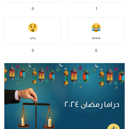
0
1
هاهاها
واااو
0
0