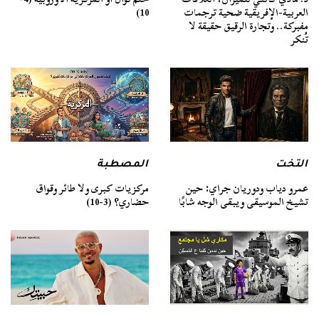
العربية-الإفريقية ضحية ترجمات
10)
مفبركة.. وتجارة الرقيق حقيقة لا
تُنكر
التخت
المصطبة
عمرو دياب ودوريان جراي: حين
مركزيات كبرى ولا طائر وقواق
تشيخ الموسيقى ويبقى الوجه شابًا
حضاري؟ (3-10)