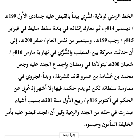
الخط الزمني لولاية السُّرِي يبدأ بالقبض عليه جمادى الأول 199هـ
/ ديسمبر 814م، ثم معارك إنقاذه في بلدة سفط سليط في فبراير
815م / رجب 199هـ، وسبتمبر من نفس العام / صفر 200هـ، إلى
أن حدثت معركة بين المطلب والسُّرِّي في نهارية مارس 816م /
شعبان 200هـ ليتولاها في رمضان بإِجماع الجند عليه وجعل
محمد بن عَسَّامة بن عمرو قائد للشرطة، وبدأ الجروي في
ممارسة سلطاته لكن لم يدم حكمه فيها إلا أشهر إذ عُزِل عن
الحكم في أكتوبر 816م / ربيع الأول سنة 201هـ بسبب أشياء
صدرت في حقه من الجند والرعية وقيل أن الجند قبضوا عليه بأمر
الخليفة المأمون وحبسوه.
إقرأ أيضا