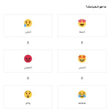
ما هو انطباعك؟
أحببته
أحزنني
0
0
أعجبني
أغضبني
0
0
هاهاها
واااو