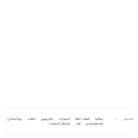
الوسوم
إيطاليا
التهاب اللثة
السيارات
الكاربينيري
الكلاب
ريم الشاذلي
فاستوجيراردي
كلب
مشاكل السيارات