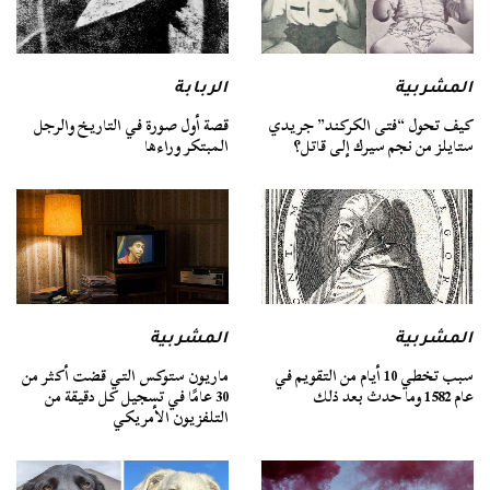
المشربية
الربابة
كيف تحول “فتى الكركند” جريدي
قصة أول صورة في التاريخ والرجل
ستايلز من نجم سيرك إلى قاتل؟
المبتكر وراءها
المشربية
المشربية
سبب تخطي 10 أيام من التقويم في
ماريون ستوكس التي قضت أكثر من
عام 1582 وما حدث بعد ذلك
30 عامًا في تسجيل كل دقيقة من
التلفزيون الأمريكي