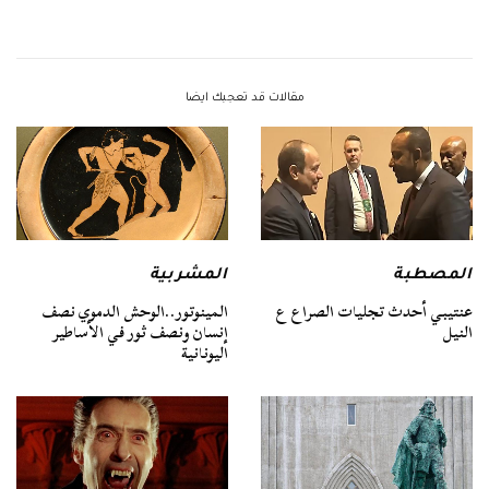
مقالات قد تعجبك ايضا
المصطبة
المشربية
عنتيبي أحدث تجليات الصراع ع
المينوتور..الوحش الدموي نصف
النيل
إنسان ونصف ثور في الأساطير
اليونانية