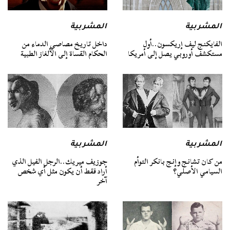
المشربية
المشربية
الفايكنج ليف إريكسون..أول
داخل تاريخ مصاصي الدماء من
مستكشف أوروبي يصل إلى أمريكا
الحكام القساة إلى الألغاز الطبية
المشربية
المشربية
من كان تشانج وإنج بانكر التوأم
جوزيف ميريك..الرجل الفيل الذي
السيامي الأصلي؟
أراد فقط أن يكون مثل أي شخص
آخر