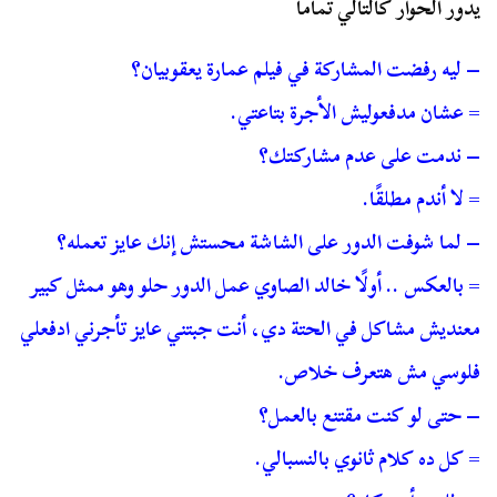
يدور الحوار كالتالي تماما
– ليه رفضت المشاركة في فيلم عمارة يعقوبيان؟
= عشان مدفعوليش الأجرة بتاعتي.
– ندمت على عدم مشاركتك؟
= لا أندم مطلقًا.
– لما شوفت الدور على الشاشة محستش إنك عايز تعمله؟
= بالعكس .. أولًا خالد الصاوي عمل الدور حلو وهو ممثل كبير
معنديش مشاكل في الحتة دي، أنت جبتني عايز تأجرني ادفعلي
فلوسي مش هتعرف خلاص.
– حتى لو كنت مقتنع بالعمل؟
= كل ده كلام ثانوي بالنسبالي.