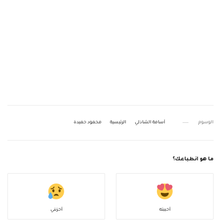
الوسوم
أسامة الشاذلي
الرئيسية
محمود حميدة
ما هو انطباعك؟
أحببته
أحزنني