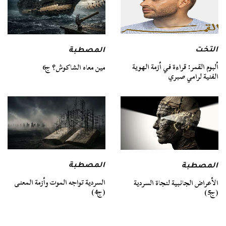
التخت
المصطبة
ألبوم القمر: قراءة في أزمة الهوية
مين معاه الشاكوش؟ ج6
الفنية لرامي صبري
المصطبة
المصطبة
السردية تواجه الموت وأزمة المعنى
الأعراض الجانبية لنجاة السردية
(ج4)
(ج5)