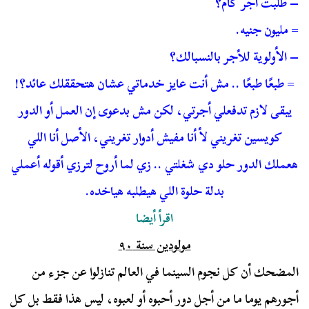
– طلبت أجر كام؟
= مليون جنيه.
– الأولوية للأجر بالنسبالك؟
= طبعًا طبعًا .. مش أنت عايز خدماتي عشان هتحققلك عائد؟!
يبقى لازم تدفعلي أجرتي، لكن مش بدعوى إن العمل أو الدور
كويسين تغريني لأ أنا مفيش أدوار تغريني، الأصل أنا اللي
هعملك الدور حلو دي شغلتي .. زي لما أروح لترزي أقوله أعملي
بدلة حلوة اللي هيطلبه هياخده.
اقرأ أيضا
مولودين سنة ٩٠
المضحك أن كل نجوم السينما في العالم تنازلوا عن جزء من
أجورهم يوما ما من أجل دور أحبوه أو لعبوه، ليس هذا فقط بل كل