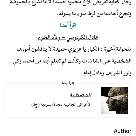
رجاء كفاية تعريض للأخ محمود حميدة لأننا نشرع بالحموضة
وتجزع أنفاسنا من فرط سوء ما يسوقه.
اقرأ أيضا
عادل الكردوسي – ولاد الحرام
ملحوظة أخيرة : الكبار يا عزيزي حميدة لا يناقشون أمورهم
الشخصية على الشاشات وكأنك لم تتعلم أبدا من
أحمد زكي
ونور الشريف وعادل إمام
إقرأ أيضا
المصطبة
الأعراض الجانبية لنجاة السردية (ج5)
Author