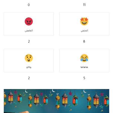
0
11
أعجبني
أغضبني
2
8
هاهاها
واااو
2
5