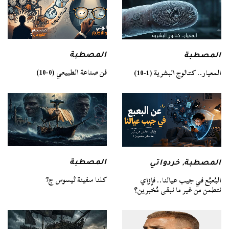
المصطبة
المصطبة
فن صناعة الطبيعي (0-10)
المعيار.. كتالوج البشرية (1-10)
المصطبة
المصطبة
,
خردواتي
كلنا سفينة ثيسوس ج7
البُعبُع في جيب عيالنا.. فإزاي
نتطمن من غير ما نبقى مُخبرين؟