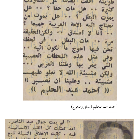
أحمد عبدالحليم (ممثل ومخرج)