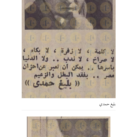
بليغ حمدي