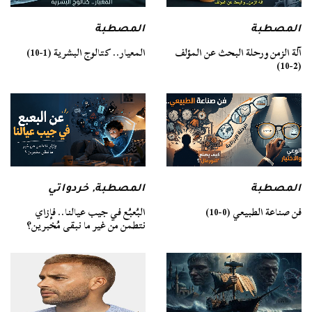
المصطبة
المصطبة
آلة الزمن ورحلة البحث عن المؤلف
المعيار.. كتالوج البشرية (1-10)
(2-10)
المصطبة
المصطبة
,
خردواتي
فن صناعة الطبيعي (0-10)
البُعبُع في جيب عيالنا.. فإزاي
نتطمن من غير ما نبقى مُخبرين؟