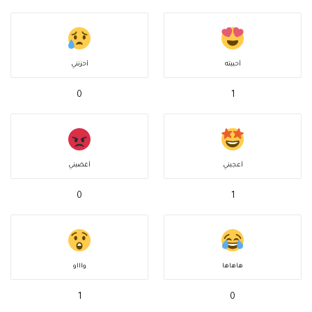
أحببته
أحزنني
0
1
أعجبني
أغضبني
0
1
هاهاها
واااو
1
0