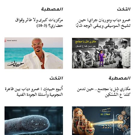
التخت
المصطبة
عمرو دياب ودوريان جراي: حين
مركزيات كبرى ولا طائر وقواق
تشيخ الموسيقى ويبقى الوجه شابًا
حضاري؟ (3-10)
المصطبة
التخت
مكاري شِل يا مجتمع.. حين ندمن
ألبوم حبيتك : عمرو دياب بين ظاهرة
كلنا ع المُسَكِن
النجومية وأسئلة الجودة الفنية