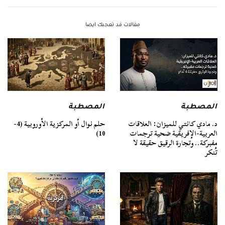
مقالات قد تعجبك ايضا
المصطبة
المصطبة
د. مادي كانتي للميزان: العلاقات
حلم نوال أو المركزية الأوروبية (4-
العربية-الإفريقية ضحية ترجمات
10)
مفبركة.. وتجارة الرقيق حقيقة لا
تُنكر