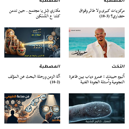
المصطبة
المصطبة
مركزيات كبرى ولا طائر وقواق
مكاري شِل يا مجتمع.. حين ندمن
حضاري؟ (3-10)
كلنا ع المُسَكِن
التخت
المصطبة
ألبوم حبيتك : عمرو دياب بين ظاهرة
آلة الزمن ورحلة البحث عن المؤلف
النجومية وأسئلة الجودة الفنية
(2-10)