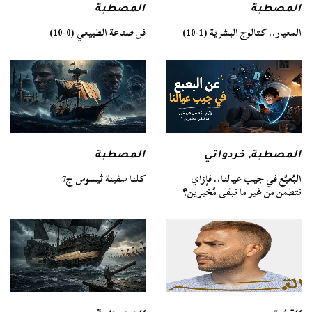
المصطبة
المصطبة
فن صناعة الطبيعي (0-10)
المعيار.. كتالوج البشرية (1-10)
المصطبة
المصطبة
,
خردواتي
كلنا سفينة ثيسوس ج7
البُعبُع في جيب عيالنا.. فإزاي
نتطمن من غير ما نبقى مُخبرين؟