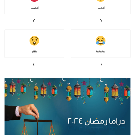
أعجبني
أغضبني
0
0
هاهاها
واااو
0
0