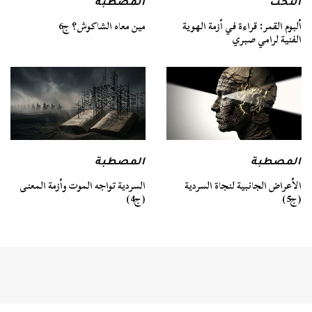
التخت
المصطبة
ألبوم القمر: قراءة في أزمة الهوية
مين معاه الشاكوش؟ ج6
الفنية لرامي صبري
المصطبة
المصطبة
السردية تواجه الموت وأزمة المعنى
الأعراض الجانبية لنجاة السردية
(ج4)
(ج5)