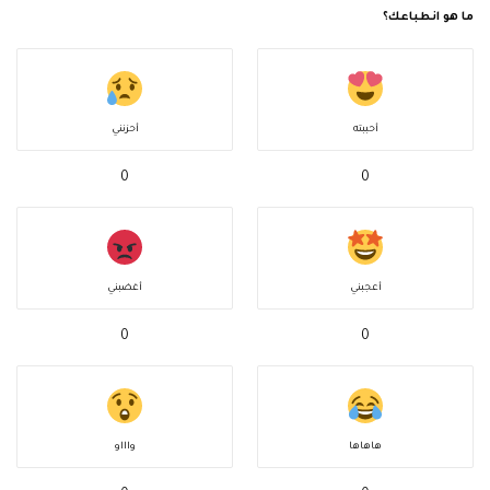
ما هو انطباعك؟
أحببته
أحزنني
0
0
أعجبني
أغضبني
0
0
هاهاها
واااو