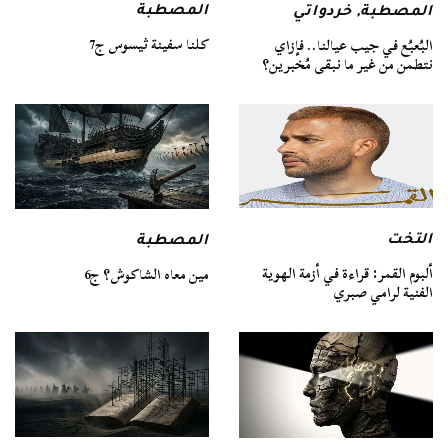
المصطبة
المصطبة
,
خردواتي
كلنا سفينة ثيسوس ج7
البُعبُع في جيب عيالنا.. فإزاي
نتطمن من غير ما نبقى مُخبرين؟
التخت
المصطبة
ألبوم القمر: قراءة في أزمة الهوية
مين معاه الشاكوش؟ ج6
الفنية لرامي صبري