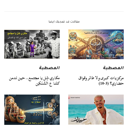
مقالات قد تعجبك ايضا
المصطبة
المصطبة
مركزيات كبرى ولا طائر وقواق
مكاري شِل يا مجتمع.. حين ندمن
حضاري؟ (3-10)
كلنا ع المُسَكِن