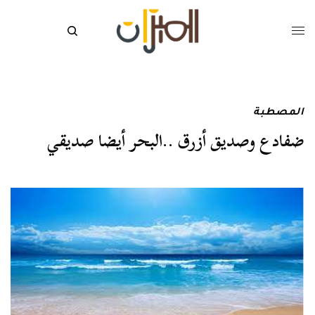
المصطبة
ضفادع وصديق أزرق ..البحر أيضا صديقي