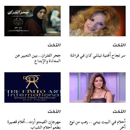
التخت
التخت
سر نجاح أغنية نيللي كان في فراشة
جحر الفئران…بين التعبير عن
المعاناة والإبداع
التخت
التخت
أحلام في البيت بيتي .. رعب من نوع
مهرجان الفيمتو أرت…أفلام قصيرة
آخر
بطعم أحلام الشباب