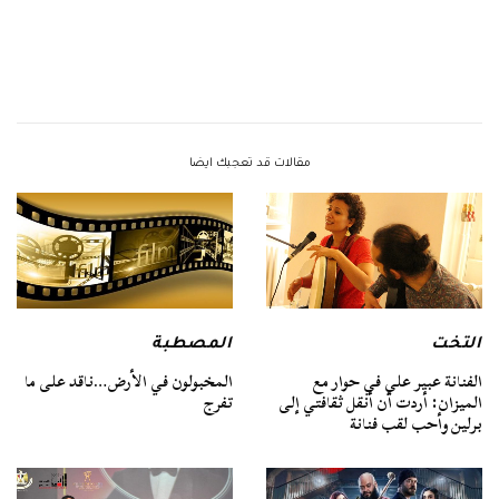
مقالات قد تعجبك ايضا
التخت
المصطبة
الفنانة عبير علي في حوار مع
المخبولون في الأرض…ناقد على ما
الميزان: أردت أن أنقل ثقافتي إلى
تفرج
برلين وأحب لقب فنانة