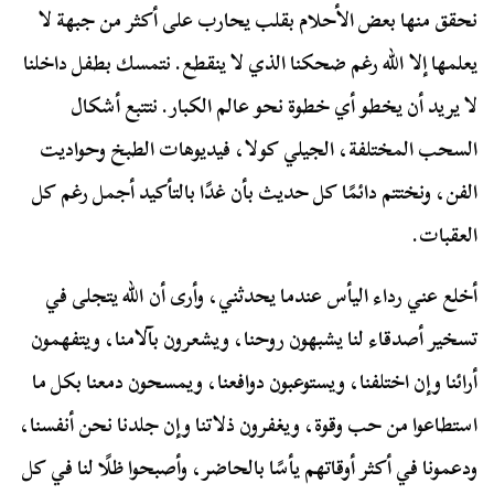
نحقق منها بعض الأحلام بقلب يحارب على أكثر من جبهة لا
يعلمها إلا الله رغم ضحكنا الذي لا ينقطع. نتمسك بطفل داخلنا
لا يريد أن يخطو أي خطوة نحو عالم الكبار. نتتبع أشكال
السحب المختلفة، الجيلي كولا، فيديوهات الطبخ وحواديت
الفن، ونختتم دائمًا كل حديث بأن غدًا بالتأكيد أجمل رغم كل
العقبات.
أخلع عني رداء اليأس عندما يحدثني، وأرى أن الله يتجلى في
تسخير أصدقاء لنا يشبهون روحنا، ويشعرون بآلامنا، ويتفهمون
أرائنا وإن اختلفنا، ويستوعبون دوافعنا، ويمسحون دمعنا بكل ما
استطاعوا من حب وقوة، ويغفرون ذلاتنا وإن جلدنا نحن أنفسنا،
ودعمونا في أكثر أوقاتهم يأسًا بالحاضر، وأصبحوا ظلًا لنا في كل