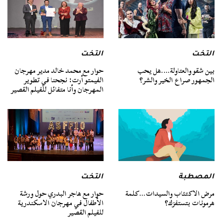
التخت
التخت
بين شقو والعتاولة….هل يحب
حوار مع محمد خالد مدير مهرجان
الجمهور صراع الخير والشر؟
الفيمتو أرت: نجحنا في تطوير
المهرجان وأنا متفائل للفيلم القصير
المصطبة
التخت
مرض الاكتئاب والسيدات…كلمة
حوار مع هاجر البدري حول ورشة
هرمونات بتستفزك؟
الأطفال في مهرجان الاسكندرية
للفيلم القصير