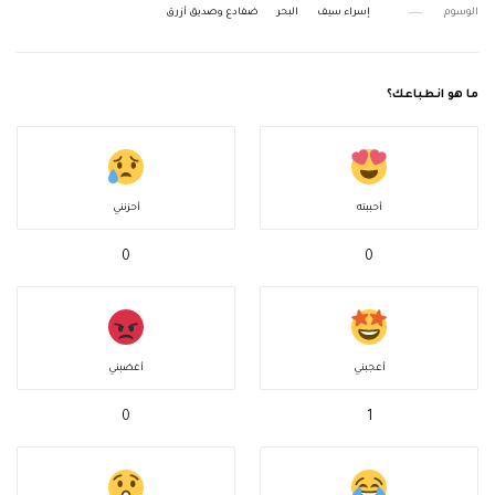
الوسوم
إسراء سيف
البحر
ضفادع وصديق أزرق
ما هو انطباعك؟
أحببته
أحزنني
0
0
أعجبني
أغضبني
0
1