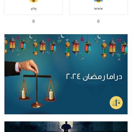
هاهاها
واااو
0
0