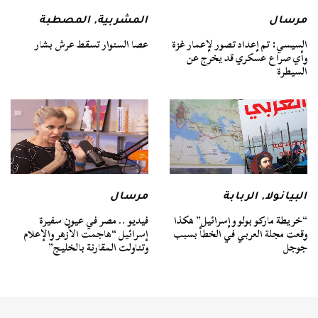
مرسال
المشربية
,
المصطبة
السيسي: تم إعداد تصور لإعمار غزة
عصا السنوار تسقط عرش بشار
وأي صراع عسكري قد يخرج عن
السيطرة
البيانولا
,
الربابة
مرسال
“خريطة ماركو بولو وإسرائيل” هكذا
فيديو .. مصر في عيون سفيرة
وقعت مجلة العربي في الخطأ بسبب
إسرائيل “هاجمت الأزهر والإعلام
جوجل
وتناولت المقارنة بالخليج”