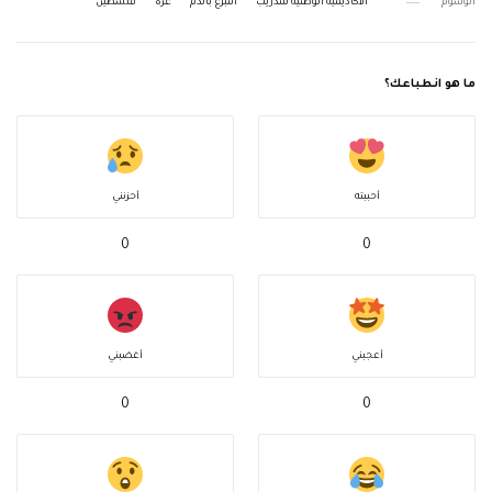
الوسوم
الأكاديمية الوطنية للتدريب
التبرع بالدم
غزة
فلسطين
ما هو انطباعك؟
أحببته
أحزنني
0
0
أعجبني
أغضبني
0
0