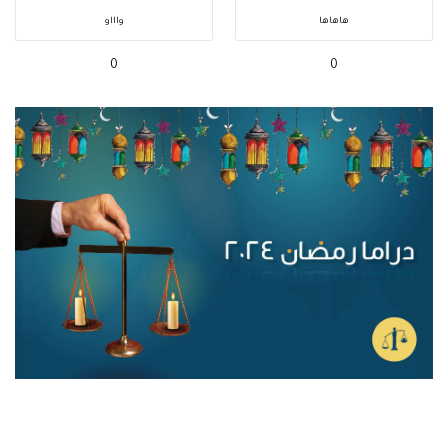
هاهاها
واااو
0
0