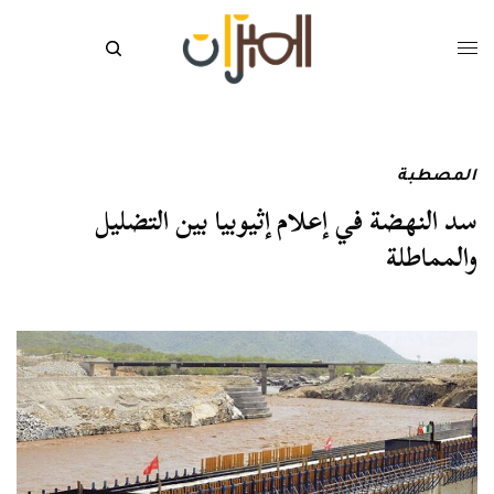
المصطبة
سد النهضة في إعلام إثيوبيا بين التضليل
والمماطلة