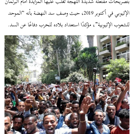
بتصريحات مفتعلة شديدة اللهجة تغلب عليها المزايدة أمام البرلمان
الإثيوبي في أكتوبر 2019، حيث وصف سد النهضة بأنه “الموحد
للشعوب الإثيوبية”، مؤكدًا استعداد بلاده للحرب دفاعًا عن السد.