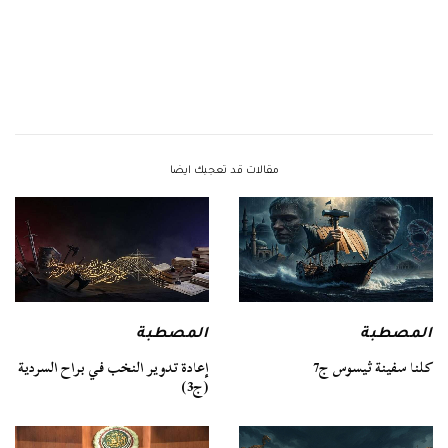
مقالات قد تعجبك ايضا
المصطبة
المصطبة
كلنا سفينة ثيسوس ج7
إعادة تدوير النخب في براح السردية
(ج3)