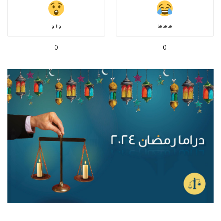
هاهاها
واااو
0
0