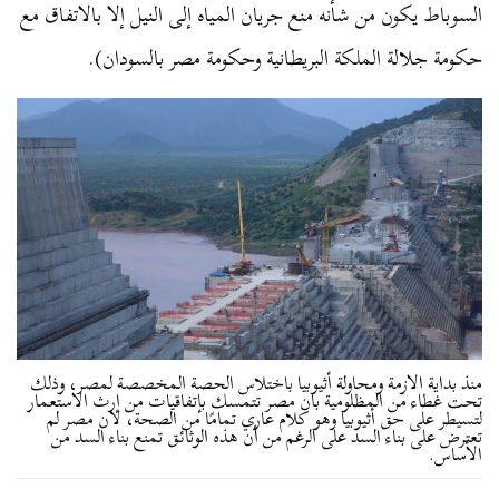
السوباط يكون من شأنه منع جريان المياه إلى النيل إلا بالاتفاق مع
حكومة جلالة الملكة البريطانية وحكومة مصر بالسودان).
منذ بداية الازمة ومحاولة أثيوبيا باختلاس الحصة المخصصة لمصر، وذلك
تحت غطاء من المظلومية بان مصر تتمسك بإتفاقيات من إرث الاستعمار
لتسيطر على حق أثيوبيا وهو كلام عاري تمامًا من الصحة، لان مصر لم
تعترض على بناء السد على الرغم من أن هذه الوثائق تمنع بناء السد من
الأساس.