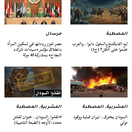
مرسال
المصطبة
مصر تعزز ريادتها في تمكين المرأة
ليه الفايكنج والمغول دابوا.. والعرب
بانطلاق مؤتمر «سيدات شركاء
علّموا على الكل؟ (ج1)
النجاح» بمشاركة 45 دولة
المشربية
,
المصطبة
المشربية
,
المصطبة
السودان يحترق.. نيران قبلية ووقود
#انقذوا_السودان.. عنوان لفشل
دولي
متعدد الأوجه (الطبعة الشعبية)