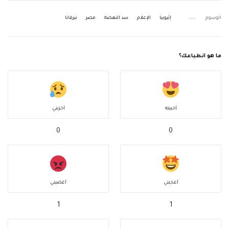
الوسوم
إثيوبيا
الإعلام
سد النهضة
مصر
نيرفانا
ما هو انطباعك؟
أحببته
أحزنني
0
0
أعجبني
أغضبني
1
1