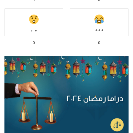
1
0
هاهاها
واااو
0
0