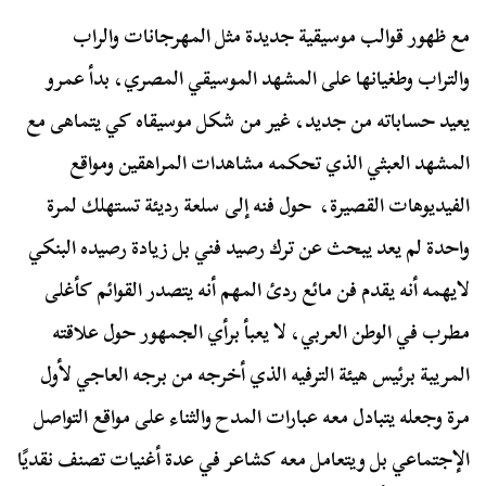
مع ظهور قوالب موسيقية جديدة مثل المهرجانات والراب
والتراب وطغيانها على المشهد الموسيقي المصري، بدأ عمرو
يعيد حساباته من جديد، غير من شكل موسيقاه كي يتماهى مع
المشهد العبثي الذي تحكمه مشاهدات المراهقين ومواقع
الفيديوهات القصيرة، حول فنه إلى سلعة رديئة تستهلك لمرة
واحدة لم يعد يبحث عن ترك رصيد فني بل زيادة رصيده البنكي
لايهمه أنه يقدم فن مائع ردئ المهم أنه يتصدر القوائم كأغلى
مطرب في الوطن العربي، لا يعبأ برأي الجمهور حول علاقته
المريبة برئيس هيئة الترفيه الذي أخرجه من برجه العاجي لأول
مرة وجعله يتبادل معه عبارات المدح والثناء على مواقع التواصل
الإجتماعي بل ويتعامل معه كشاعر في عدة أغنيات تصنف نقديًا