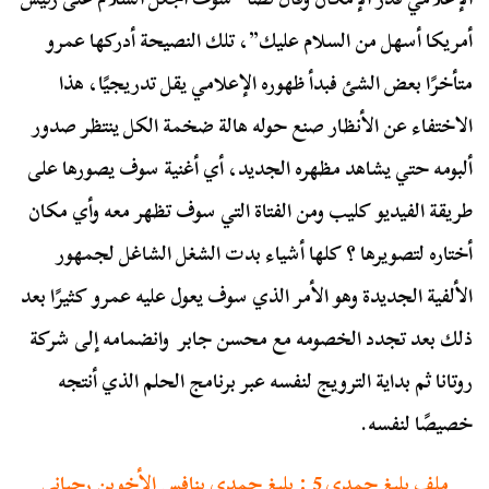
أمريكا أسهل من السلام عليك”، تلك النصيحة أدركها عمرو
متأخرًا بعض الشئ فبدأ ظهوره الإعلامي يقل تدريجيًا، هذا
الاختفاء عن الأنظار صنع حوله هالة ضخمة الكل ينتظر صدور
ألبومه حتي يشاهد مظهره الجديد، أي أغنية سوف يصورها على
طريقة الفيديو كليب ومن الفتاة التي سوف تظهر معه وأي مكان
أختاره لتصويرها ؟ كلها أشياء بدت الشغل الشاغل لجمهور
الألفية الجديدة وهو الأمر الذي سوف يعول عليه عمرو كثيرًا بعد
ذلك بعد تجدد الخصومه مع محسن جابر وانضمامه إلى شركة
روتانا ثم بداية الترويج لنفسه عبر برنامج الحلم الذي أنتجه
خصيصًا لنفسه.
ملف بليغ حمدي 5 : بليغ حمدي ينافس الأخوين رحباني