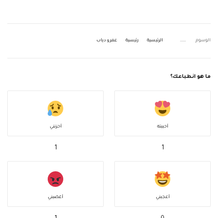
الوسوم
الرئيسية
رئيسية
عمرو دياب
ما هو انطباعك؟
أحببته
أحزنني
1
1
أعجبني
أغضبني