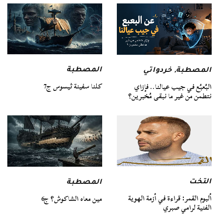
المصطبة
المصطبة
,
خردواتي
كلنا سفينة ثيسوس ج7
البُعبُع في جيب عيالنا.. فإزاي
نتطمن من غير ما نبقى مُخبرين؟
التخت
المصطبة
ألبوم القمر: قراءة في أزمة الهوية
مين معاه الشاكوش؟ ج6
الفنية لرامي صبري