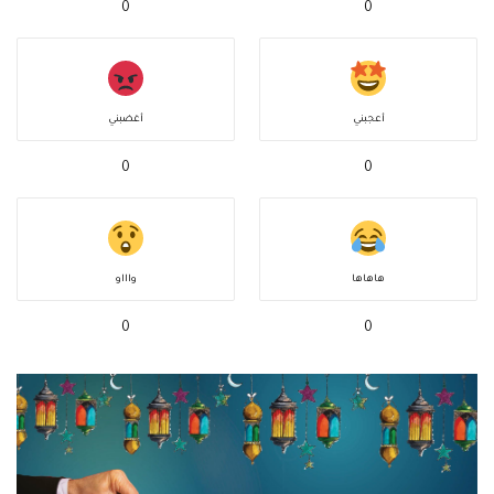
0
0
أعجبني
أغضبني
0
0
هاهاها
واااو
0
0