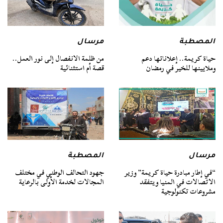
المصطبة
مرسال
حياة كريمة.. إعلاناتها دعم
من ظلمة الانفصال إلى نور العمل..
وملايينها للخير في رمضان
قصة أم استثنائية
مرسال
المصطبة
“في إطار مبادرة حياة كريمة” وزير
جهود التحالف الوطني في مختلف
الاتصالات في المنيا ويتفقد
المجالات لخدمة الأولى بالرعاية
مشروعات تكنولوجية