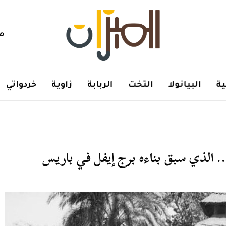
هم
ة
البيانولا
التخت
الربابة
زاوية
خردواتي
. الذي سبق بناءه برج إيفل في باريس