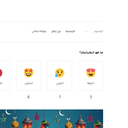
الوسوم
الرئيسية
برج إيفل
نيرفانا سامي
ما هو انطباعك؟
أحببته
أحزنني
أعجبني
أغ
6
1
3