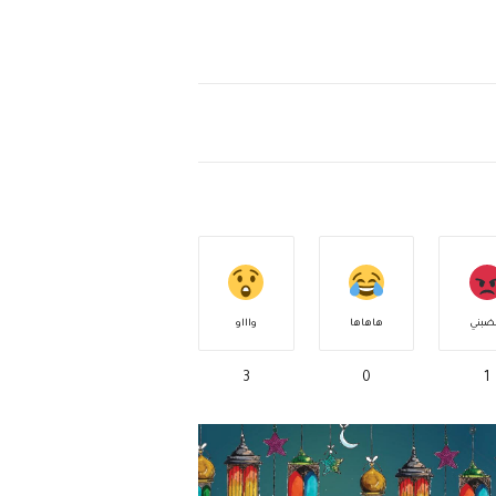
ضبني
هاهاها
واااو
3
0
1