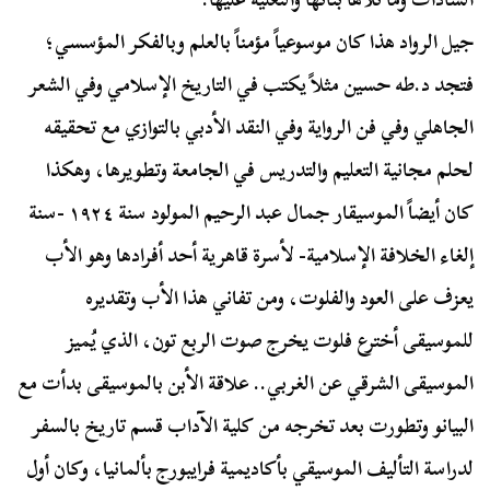
جيل الرواد هذا كان موسوعياً مؤمناً بالعلم وبالفكر المؤسسي؛
فتجد د.طه حسين مثلاً يكتب في التاريخ الإسلامي وفي الشعر
الجاهلي وفي فن الرواية وفي النقد الأدبي بالتوازي مع تحقيقه
لحلم مجانية التعليم والتدريس في الجامعة وتطويرها، وهكذا
كان أيضاً الموسيقار جمال عبد الرحيم المولود سنة ١٩٢٤ -سنة
إلغاء الخلافة الإسلامية- لأسرة قاهرية أحد أفرادها وهو الأب
يعزف على العود والفلوت، ومن تفاني هذا الأب وتقديره
للموسيقى أخترع فلوت يخرج صوت الربع تون، الذي يُميز
الموسيقى الشرقي عن الغربي.. علاقة الأبن بالموسيقى بدأت مع
البيانو وتطورت بعد تخرجه من كلية الآداب قسم تاريخ بالسفر
لدراسة التأليف الموسيقي بأكاديمية فرايبورج بألمانيا، وكان أول