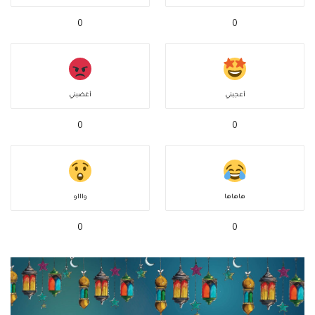
0
0
أعجبني
أغضبني
0
0
هاهاها
واااو
0
0