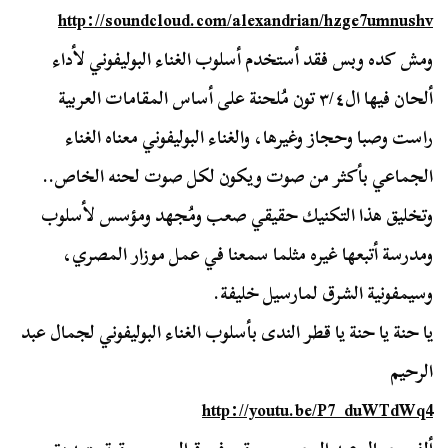
http://soundcloud.com/
alexandrian/hzge7umnushv
ومش كده وبس فقد أستخدم أسلوب الغناء البوليفوني لأداء
ألحان فيها ال٣/٤ تون مُلحنة على أساس المقامات العربية
راست وصبا وحجاز وغيرها، والغناء البوليفوني معناه الغناء
الجماعي بأكثر من صوت ويكون لكل صوت لحنه الخاص..
وتخليق هذا التكنيك حقيقي صعب ومُجهد ومؤسس لأسلوب
ومدرسة أتبعها غيره مثلما سمعنا في عمل موزار المصري،
وسيمفونية الشرق لمارسيل خليفة.
يا حنة يا حنة يا قطر الندى بأسلوب الغناء البوليفوني لجمال عبد
الرحيم
http://youtu.be/P7_duWTdWq4