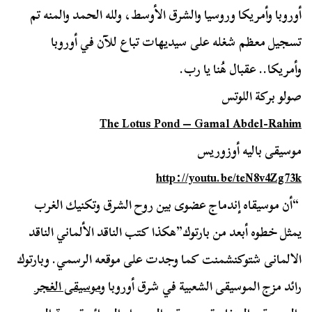
أوروبا وأمريكا وروسيا والشرق الأوسط، ولله الحمد والمنه تم
تسجيل معظم شغله على سيديهات تباع للآن في أوروبا
وأمريكا.. عقبال هُنا يا رب.
صولو بركة اللوتس
The Lotus Pond – Gamal Abdel-Rahim
موسيقى باليه أوزوريس
http://youtu.be/teN8v4Zg73k
“أن موسيقاه إندماج عضوى بين روح الشرق وتكنيك الغرب
يمثل خطوه أبعد من بارتوك”هكذا كتب الناقد الألماني الناقد
الالمانى شتوكنشمنت كما وجدت على موقعه الرسمي. وبارتوك
رائد مزج الموسيقى الشعبية في شرق أوروبا و
موسيقى الغجر