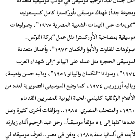
ألف جمال عبد الرحيم موسيقى في قوالب موسيقية متعددة
ومتنوعة جداً؛ فهناك موسيقى بأوركسترا كامل كسيمفونيته
“تنويعات على التيمات الشعبية المصرية ١٩٦٧”، وصولوهات
موسيقية بمصاحبة الأوركسترا مثل عمل “بركة اللوتس..
صولوهات للفلوت والأبوا والكمان ١٩٧٣”، وأعمال متعددة
لموسيقى الحجرة مثل عمله على البيانو “إلى شهداء العرب
١٩٧٤”، وسوناتا “للكمان والبيانو ١٩٥٩”، وباليه حسن ونعيمة،
وباليه أوزوريس ١٩٧٤، كما وضع الموسيقى التصويرية لعدد من
الأفلام الوثائقية كفيلمي الحياة اليومية للمصريين القدماء
١٩٦٠، والمتحف المصري ١٩٨٥.. ومؤلفات أخرى كثيرة وصل
عددها كلها إلى ٥٤ مؤلفاً موسيقياً.. رحل عبد الرحيم أثناء زيارته
لأبنته في ألمانيا سنة ١٩٨٨، ودفن في مصر.. تعزف موسيقاه في