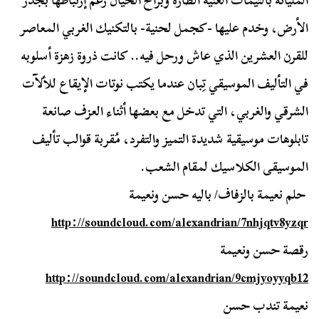
المليانة بالتيمات الغنية الطازة وبراح الخيال رغم إرتباطها بجدر
الأرض، وخدم عليها -كجمل لحنية- بالتكنيك الغربي المعاصر
للقرن العشرين الذي عاش ورحل فيه.. كانت ذروة زهزة أسلوبه
في التأليف الموسيقي تِبان عندما يكتب نوتات الإيقاع للألآت
الشرقي والغربي، التي تدخل مع بعضها أثناء العزف صانعة
تابلوهات موسيقية شديدة التميز والتفرد، مُقربة قوالب تأليف
الموسيقى الكلاسيك لمقام الشعب.
حلم نعيمة بالزفاف/ باليه حسن ونعيمة
http://soundcloud.com/
alexandrian/7nhjqtv8yzqr
رقصة حسن ونعيمة
http://soundcloud.com/
alexandrian/9cmjyoyyqb12
نعيمة تندب حسن