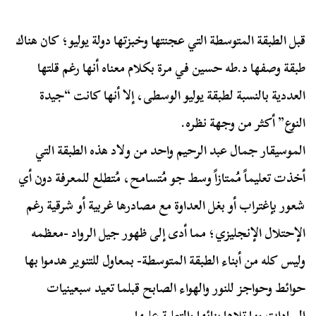
قبل الطبقة المتوسطة التي عجنتها وخبزتها دولة يوليو؛ كان هناك
طبقة وصفها د.طه حسين في مرة بكلام معناه أنها رغم قلتها
العددية بالنسبة لطبقة يوليو الوسطى، إلا أنها كانت “جيدة
النوع” أكثر من وجهة نظره.
الموسيقار جمال عبد الرحيم واحد من ولاد هذه الطبقة التي
أخذت تعليماً مُمتازاً وسط جو مُتسامح، مُتطلع للمعرفة دون أي
شعور بإغتراب أو بغل العداوة مع مصادرها غربية أو شرقية رغم
الإحتلال الإنجليزي؛ مما أدى إلى ظهور جيل الرواد -معظمه
وليس كله من أبناء الطبقة المتوسطة- بمعاول للتنوير هدموا بها
حوائط وحواجز للنور والهواء الصابح قبلما تعيد سبعينيات
السادات وما تلاها بنائها والتعلية عليها.