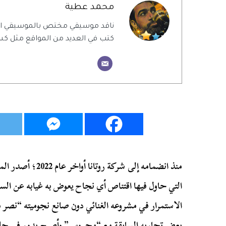
محمد عطية
ناقد موسيقي مختص بالموسيقي ال
كتب في العديد من المواقع مثل كس
منذ انضمامه إلى شرك
التي حاول فيها اقتناص أي نجاح يعوض به غيابه عن الساح
الاستمرار في مشروعه الغنائي دون صانع نجوميته “نص
بعض تجاربه السابقة مع “محروس” وأصبح يدور في حلقة