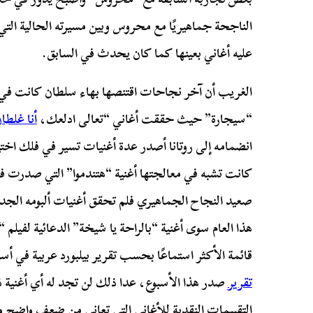
الناجحة جماهيريًا مع محروس وبين مسيرته الحالية التي
عليه أغاني بعينها كما كان يحدث في السابق.
الغريب أن آخر نجاحات اقتنصها بهاء سلطان كانت في 
“سيجارة” حيث حققت أغاني “تعالى ادلعك،
أنا غلطا
انضمامه إلى روتانا أصدر عدة أغنيات تسير في فلك اختيا
كانت تشبه في معالجتها أغنية “هتندموا” التي صدرت في 
صعيد النجاح الجماهيري فلم تحقق أغنيات ألبومه الجدي
قائمة الأكثر استماعًا بحسب تقرير بيلبورد عربية في أس
تقرير
صدر هذا الأسبوع، عدا ذلك لن تجد له أي أغنية
التقييمات النقدية للأغاني التي تعاني من ضعف واضح وا