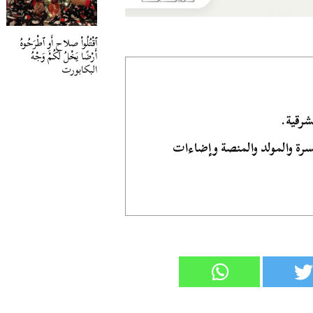
ٱقْتُلُواْ صلاح أَوِ ٱطْرَحُوهُ
أَرْضًا يَخْلُ لَكُمْ وَجْهُ
البكابورت
رقية.
سرة والمولد والمنصة وإضاءات