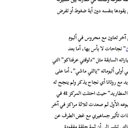
 يقودها بنفسه دون أية ضغوط أو تفرض
آخر تعاون مع محروس في ألبوم
ن
” نجاحات لا بأس بها، أما بعد
راته السابقة مثل “دلوقتي عرفناكو” التي
أولى ألبوماته “ياللي ماشي”، أما على
د مع روتانا أي نجاح يذكر ولم ينجح له
هذا العام سوى أغنية “بالراحة يا شيخة” الدعائية لفيلم “المطاريد” حيث احتلت المركز 41 في
بوعه الأول ثم صعدت ثلاثة مراكز في آخر
 ذات تأثير جماهيري مع غض الطرف عن
لتي تشير إلى أن ثمة حلقة مفقودة