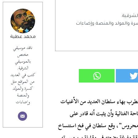
شرقية.
رة والمولد والمنصة وإضاءات
محمد عطية
ناقد موسيقي
مختص
بالموسيقي
الشرقية.
كتب في العديد
من المواقع مثل
كسرة والمولد
والمنصة
ة روتانا أواخر عام 2022؛ أصدر المطرب بهاء سلطان العديد من الأغنيات
وإضاءات
ة الغنائية وأن يثبت أنه قادر على
ر محروس”، وقع سلطان في فخ استنساخ
 مفرغة وضعته في مقارنة بين مسيرته