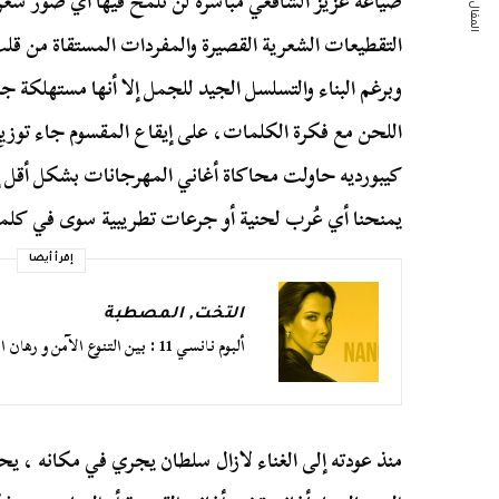
المقال التالي
صياغة عزيز الشافعي مباشرة لن تلمح فيها أي صور شع
التقطيعات الشعرية القصيرة والمفردات المستقاة من قلب
وبرغم البناء والتسلسل الجيد للجمل إلا أنها مستهلكة ج
اللحن مع فكرة الكلمات، على إيقاع المقسوم جاء توزي
كيبورديه حاولت محاكاة أغاني المهرجانات بشكل أقل إز
يمنحنا أي عُرب لحنية أو جرعات تطريبية سوى في كلم
إقرأ أيضا
التخت
,
المصطبة
ألبوم نانسي 11 : بين التنوع الآمن و رهان الاستمرارية
منذ عودته إلى الغناء لازال سلطان يجري في مكانه ، يحا