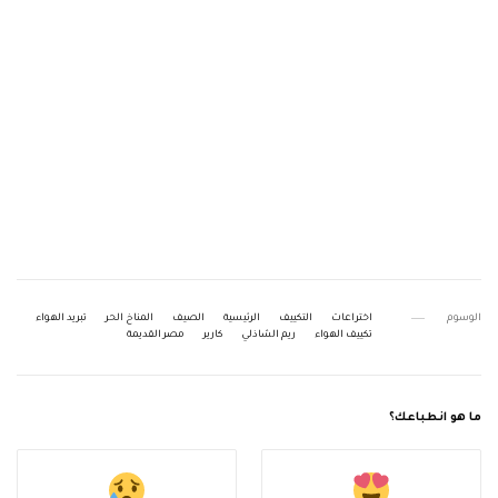
الوسوم
اختراعات
التكييف
الرئيسية
الصيف
المناخ الحر
تبريد الهواء
تكييف الهواء
ريم الشاذلي
كارير
مصر القديمة
ما هو انطباعك؟