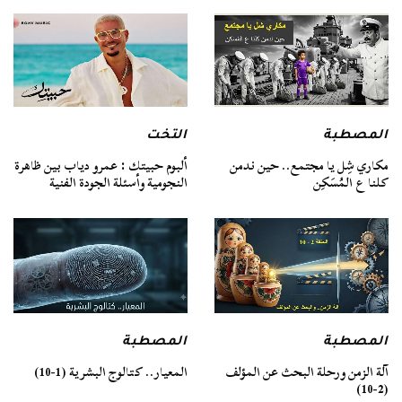
المصطبة
التخت
مكاري شِل يا مجتمع.. حين ندمن
ألبوم حبيتك : عمرو دياب بين ظاهرة
كلنا ع المُسَكِن
النجومية وأسئلة الجودة الفنية
المصطبة
المصطبة
آلة الزمن ورحلة البحث عن المؤلف
المعيار.. كتالوج البشرية (1-10)
(2-10)