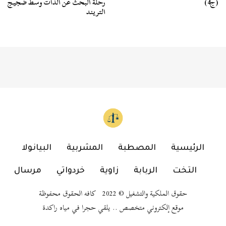
(ج4)
رحلة البحث عن الذات وسط ضجيج
التريند
الرئيسية
المصطبة
المشربية
البيانولا
التخت
الربابة
زاوية
خردواتي
مرسال
حقوق الملكية والتشغيل © 2022 كافه الحقوق محفوظة
موقع إلكتروني متخصص .. يلقي حجرا في مياه راكدة