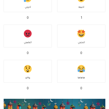
أحببته
أحزنني
0
1
أعجبني
أغضبني
0
0
هاهاها
واااو
0
0