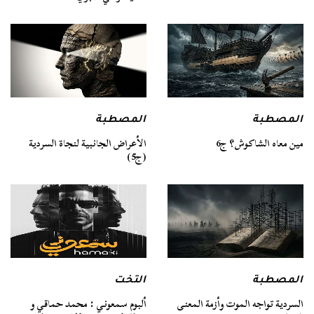
المصطبة
المصطبة
مين معاه الشاكوش؟ ج6
الأعراض الجانبية لنجاة السردية
(ج5)
المصطبة
التخت
السردية تواجه الموت وأزمة المعنى
ألبوم سمعوني : محمد حماقي و