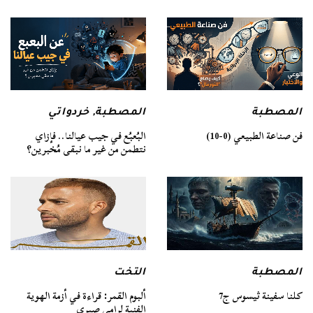
المصطبة
المصطبة
,
خردواتي
فن صناعة الطبيعي (0-10)
البُعبُع في جيب عيالنا.. فإزاي
نتطمن من غير ما نبقى مُخبرين؟
المصطبة
التخت
كلنا سفينة ثيسوس ج7
ألبوم القمر: قراءة في أزمة الهوية
الفنية لرامي صبري