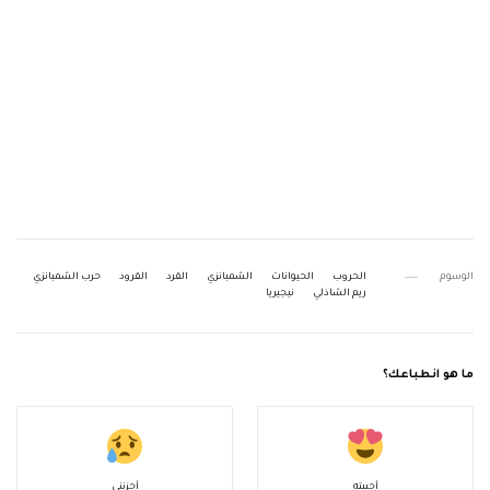
الوسوم
الحروب
الحيوانات
الشمبانزي
القرد
القرود
حرب الشمبانزي
ريم الشاذلي
نيجيريا
ما هو انطباعك؟
أحببته
أحزنني