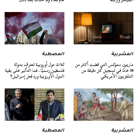
المشربية
المصطبة
ماريون ستوكس التي قضت أكثر من
ثلاث دول أوروبية تعترف بدولة
30 عامًا في تسجيل كل دقيقة من
فلسطين رسميًا..فما التأثير على بقية
التلفزيون الأمريكي
الدول الأوروبية ورد فعل إسرائيل؟
المشربية
المصطبة