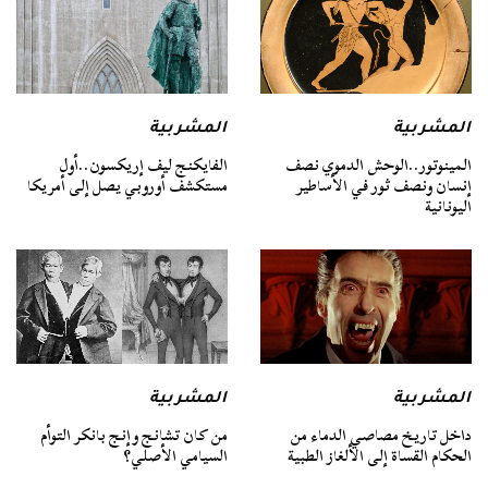
المشربية
المشربية
المينوتور..الوحش الدموي نصف
الفايكنج ليف إريكسون..أول
إنسان ونصف ثور في الأساطير
مستكشف أوروبي يصل إلى أمريكا
اليونانية
المشربية
المشربية
داخل تاريخ مصاصي الدماء من
من كان تشانج وإنج بانكر التوأم
الحكام القساة إلى الألغاز الطبية
السيامي الأصلي؟