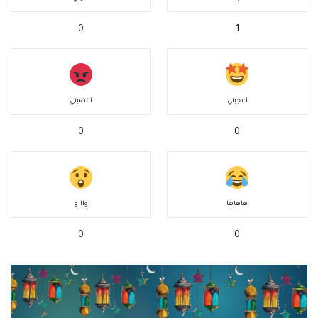
0
1
أعجبني
أغضبني
0
0
هاهاها
واااو
0
0