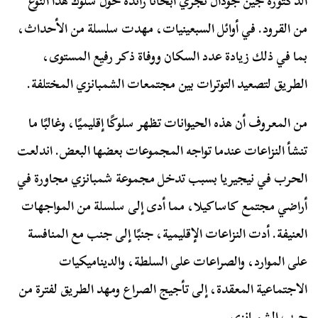
الدكتورة جين جودال تجري أبحاثًا رائدة حول سلوك هذا النوع
من القرود. في أوائل السبعينيات، مهدت سلسلة من الأحداث،
بما في ذلك زيادة عدد السكان ووفاة ذكر رفيع المستوى،
الطريق لتصعيد التوترات بين مجتمعات الشمبانزي المختلفة.
من المعروف أن هذه الحيوانات تظهر سلوكًا إقليميًا، وغالبًا ما
تنشأ النزاعات عندما تواجه المجموعات بعضها البعض. اندلعت
الحرب في نيجيريا بسبب تدخل مجموعة شمبانزي مجاورة في
أراضي مجتمع كاساكيلا، مما أدى إلى سلسلة من المواجهات
العنيفة. أدت النزاعات الإقليمية، جنبًا إلى جنب مع المنافسة
على الموارد، والصراعات على السلطة، والديناميكيات
الاجتماعية المعقدة، إلى تأجيج الصراع ومهد الطريق لفترة من
حرب الشمبانزي.