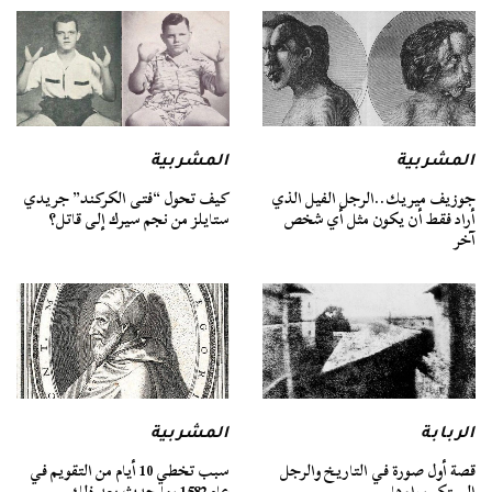
المشربية
المشربية
جوزيف ميريك..الرجل الفيل الذي
كيف تحول “فتى الكركند” جريدي
أراد فقط أن يكون مثل أي شخص
ستايلز من نجم سيرك إلى قاتل؟
آخر
الربابة
المشربية
قصة أول صورة في التاريخ والرجل
سبب تخطي 10 أيام من التقويم في
المبتكر وراءها
عام 1582 وما حدث بعد ذلك