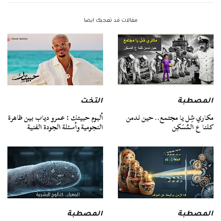
مقالات قد تعجبك ايضا
المصطبة
التخت
مكاري شِل يا مجتمع.. حين ندمن
ألبوم حبيتك : عمرو دياب بين ظاهرة
كلنا ع المُسَكِن
النجومية وأسئلة الجودة الفنية
المصطبة
المصطبة