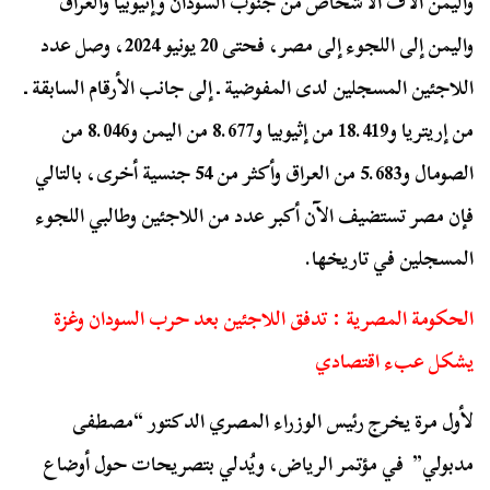
واليمن آلاف الأشخاص من جنوب السودان وإثيوبيا والعراق
واليمن إلى اللجوء إلى مصر، فحتى 20 يونيو 2024، وصل عدد
اللاجئين المسجلين لدى المفوضية ـ إلى جانب الأرقام السابقة ـ
من إريتريا و18.419 من إثيوبيا و8.677 من اليمن و8.046 من
الصومال و5.683 من العراق وأكثر من 54 جنسية أخرى، بالتالي
فإن مصر تستضيف الآن أكبر عدد من اللاجئين وطالبي اللجوء
المسجلين في تاريخها.
الحكومة المصرية : تدفق اللاجئين بعد حرب السودان وغزة
يشكل عبء اقتصادي
لأول مرة يخرج رئيس الوزراء المصري الدكتور “مصطفى
مدبولي” في مؤتمر الرياض، ويُدلي بتصريحات حول أوضاع