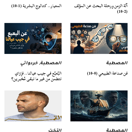
آلة الزمن ورحلة البحث عن المؤلف
المعيار.. كتالوج البشرية (1-10)
(2-10)
المصطبة
المصطبة
,
خردواتي
فن صناعة الطبيعي (0-10)
البُعبُع في جيب عيالنا.. فإزاي
نتطمن من غير ما نبقى مُخبرين؟
المصطبة
التخت