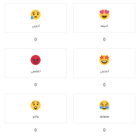
أحببته
أحزنني
0
0
أعجبني
أغضبني
0
0
هاهاها
واااو
0
0