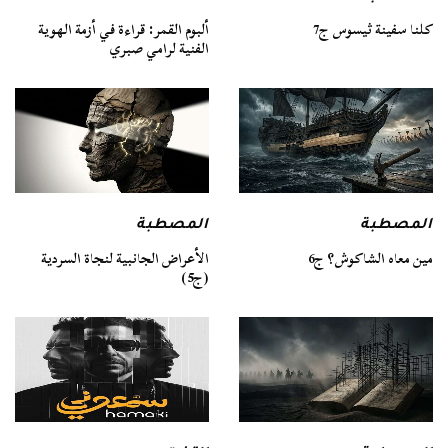
كلنا سفينة ثيسوس ج7
ألبوم القمر: قراءة في أزمة الهوية
الفنية لرامي صبري
المصطبة
المصطبة
مين معاه الشاكوش؟ ج6
الأعراض الجانبية لنجاة السردية
(ج5)