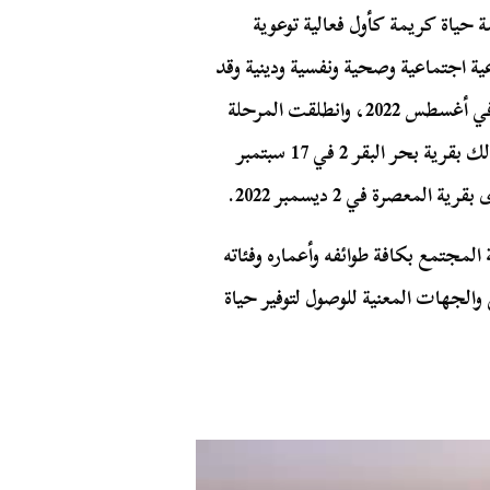
ة حياة كريمة كأول فعالية توعوية
ية اجتماعية وصحية ونفسية ودينية وقد
انطلقت المبادرة في محطتها الأولى في محافظة الفيوم في أغسطس 2022، وانطلقت المرحلة
الثانية من المبادرة بمركز الحسينينة بمحافظة الشرقية وذلك بقرية بحر البقر 2 في 17 سبتمبر
المجتمع بكافة طوائفه وأعماره وفئاته
الجهات المعنية للوصول لتوفير حياة