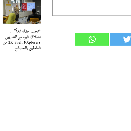
“تحت مظلة ابدأ” ..
انطلاق البرنامج التدريبي
Shell NXplorers لـ25 من
العاملين بالمصانع