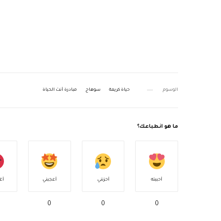
الوسوم
حياة كريمة
سوهاج
مبادرة أنت الحياة
ما هو انطباعك؟
أحببته
أحزنني
أعجبني
أغ
0
0
0