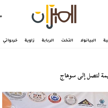
هم
ة
البيانولا
التخت
الربابة
زاوية
خردواتي
يمة لتصل إلى سوهاج