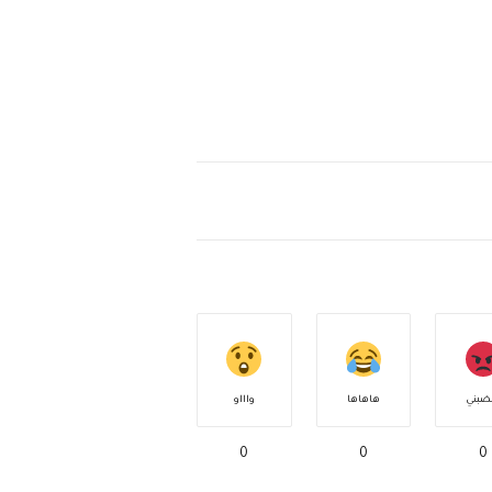
ضبني
هاهاها
واااو
0
0
0