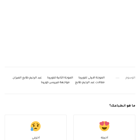
الوسوم
الموجة الاولى لكورونا
الموجة الثانية لكورونا
عبد الرحيم طايع الميزان
مقالات عبد الرحيم طايع
مواجهة فيروس كورونا
ما هو انطباعك؟
أحببته
أحزنني