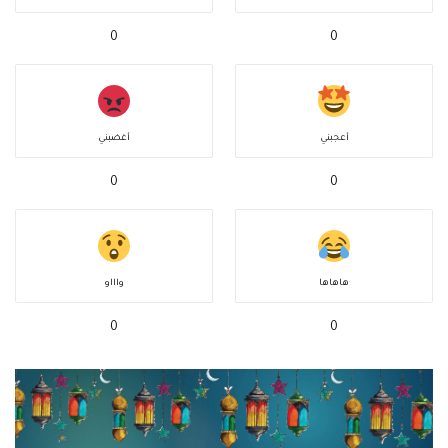
0
0
أعجبني
أغضبني
0
0
هاهاها
واااو
0
0