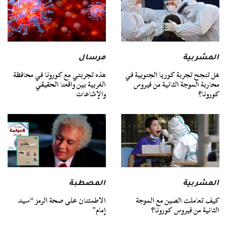
المشربية
مرسال
هل تنجح تجربة كوريا الجنوبية في
هذه تجربتي مع كورونا في محافظة
محاربة الموجة الثانية من فيروس
الغربية بين واقعنا الحقيقي
كورونا؟
والإشاعات
المشربية
المصطبة
كيف تعاملت الصين مع الموجة
الاطمئنان على صحة الرمز “سيد
الثانية من فيروس كورونا؟
إمام”