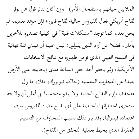
الملايين حياتهم باستفحال الأمر).. وإن كان تناثر قول عن توفر
لقاح أمريكي فعال للفيروس حاليا- لقاح فايزر؛ فإن موعد تعميمه لم
يحن بعد، كما توجد “مشكلات فنية” في كيفية تصديره للآخرين
بأمان، فضلا عن آراء الذين يقولون: ليس علينا أن نبدي ثقة نهائية
في المنتج الطبي الذي تزامن ظهوره مع نتائج الانتخابات
الأمريكية، ولم يختبر أحد حتى الساعة مدى إيجابيته على الأرض
بعيدا عن التجارب المعملية (حاكم نيويورك، مثلا، ما زال
متحفظا بإزاء اللقاح الجديد ولا يبدو متحمسا بل أعلن أن ولا يته
ستجري اختباراتها الخاصة على أي لقاح مضاد للفيروس سيتم
اعتماده فيدراليا، وقد برر ذلك بسبب المخاوف من التسييس
المفرط الذي يحيط بعملية التحقق من اللقاح).