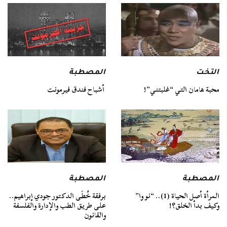
التخت
المصطبة
محبة هامان التي “غلبتني”!
أشباح فندق فيرمونت
المصطبة
المصطبة
المرأة أصل الحياة (1).. “نو وا”
برفقة خُطَى الدكتور جودي إبراهيم..
وكيف بدأ الخلق؟!
على طريق الطب والإدارة والفلسفة
والقانون