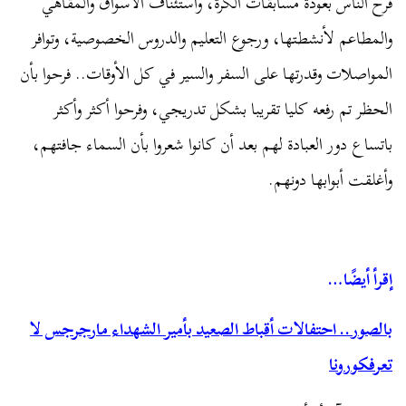
فرح الناس بعودة مسابقات الكرة، واستئناف الأسواق والمقاهي
والمطاعم لأنشطتها، ورجوع التعليم والدروس الخصوصية، وتوافر
المواصلات وقدرتها على السفر والسير في كل الأوقات.. فرحوا بأن
الحظر تم رفعه كليا تقريبا بشكل تدريجي، وفرحوا أكثر وأكثر
باتساع دور العبادة لهم بعد أن كانوا شعروا بأن السماء جافتهم،
وأغلقت أبوابها دونهم.
إقرأ أيضًا…
بالصور.. احتفالات أقباط الصعيد بأمير الشهداء مارجرجس لا
تعرفكورونا