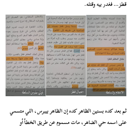
قطز… فغدر بيه وقتله.
اغتيال قطز
الانتقام والسلطة
تولي بيبرس السلطة
ثم بعد كده بسنين الظاهر كده إن الظاهر بيبرس، اللي متسمي
على اسمه حي الضاهر، مات مسموم عن طريق الخطأ أو