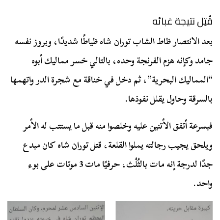
قُتِل نتيجة غبائه
بعد الانتصار ظاط الشاب توران شاه ظياطًا شديدًا، وبروز نفسه
جامد وكإنه هزم الفرنجة وحده، بالتالي خسر مماليك أبوه
“المماليك البحرية”، ثم دخل في خناقة مع شجرة الدر واتهمها
بالسرقة وحاول يقلل نفوذها.
فبسرعة أتفق الأتنين عليه وخلصوا منه قبل ما يستتب له الأمر
ويلحق يجيب رجالته يملوا القلعة، قتل توران شاه كان مبدع
جدًا لدرجة إنه مات بالثُلُث، حرفيًا مات 3 موتات على بوء
واحد.