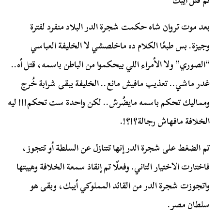
ثم قُتل أيبك
بعد موت تروان شاه حكمت شجرة الدر البلاد منفرد لفترة
وجيزة. بس طبعًا الكلام ده ماخلصشي لا الخليفة العباسي
“الصوري” ولا الأمراء اللي بيحكموا من الباطن باسمه، قتل أه..
غدر ماشي.. تعذيب مافيش مانع.. الخليفة يبقى شرابة خُرج
ومماليك تحكم باسمه مايضُرش.. لكن واحدة ست تحكم!!! ليه
الخلافة مافهاش رجالة؟!؟!.
تم الضغط على شجرة الدر إنها تتنازل عن السلطة أو تتجوز،
فاختارت الاختيار التاني. وفعلًا تم إنقاذ سمعة الخلافة وهيبتها
واتجوزت شجرة الدر من القائد المملوكي أيبك، وبقى هو
سلطان مصر.