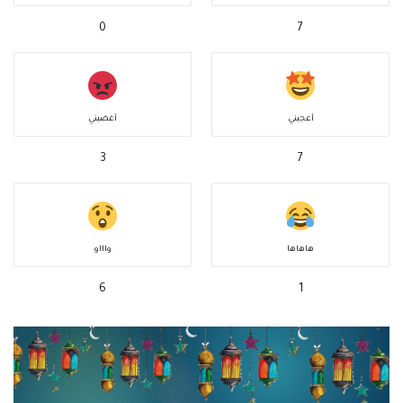
0
7
أعجبني
أغضبني
3
7
هاهاها
واااو
6
1