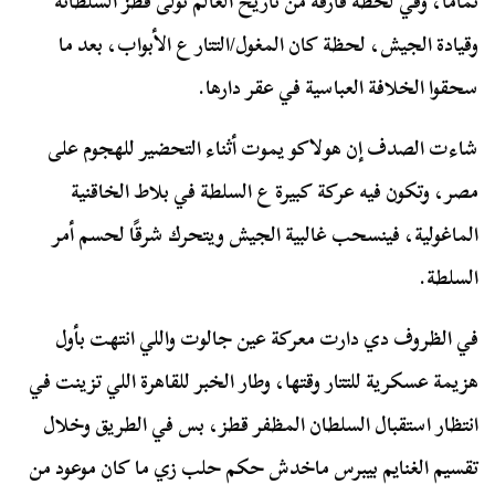
تمامًا، وفي لحظة فارقة من تاريخ العالم تولى قطز السلطانة
وقيادة الجيش، لحظة كان المغول/التتار ع الأبواب، بعد ما
سحقوا الخلافة العباسية في عقر دارها.
شاءت الصدف إن هولاكو يموت أثناء التحضير للهجوم على
مصر، وتكون فيه عركة كبيرة ع السلطة في بلاط الخاقنية
الماغولية، فينسحب غالبية الجيش ويتحرك شرقًا لحسم أمر
السلطة.
في الظروف دي دارت معركة عين جالوت واللي انتهت بأول
هزيمة عسكرية للتتار وقتها، وطار الخبر للقاهرة اللي تزينت في
انتظار استقبال السلطان المظفر قطز، بس في الطريق وخلال
تقسيم الغنايم بيبرس ماخدش حكم حلب زي ما كان موعود من