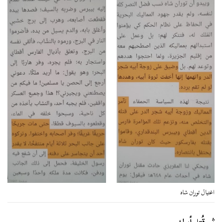
اغتيال توران شاه