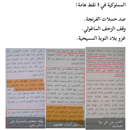
المملوكية في 3 نقط هامة:
صد حملات الفرنجة.
وقف الزحف الماغولي.
غزو بلاد النوبة المسيحية.
يؤكد احتفاءه بالمماليك على
الكاتب يثني على دولة
يستعرض أسباب عظمتهم
أساس ديني
المماليك