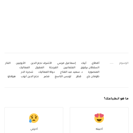
الوسوم
أقطاي
أيبك
إسماعيل مرسي
الأشرف نجم الدين
الأيوبيين
التتار
السلطان برقوق
العثمانيين
الفرنجة
المغول
المماليك
المنصورة
د. سعيد عبد الفتاح
دولة المماليك
شجرة الدر
طومان باي
قطز
لويس التاسع
مصر
نجم الدين أيوب
هولاكو
ما هو انطباعك؟
أحببته
أحزنني