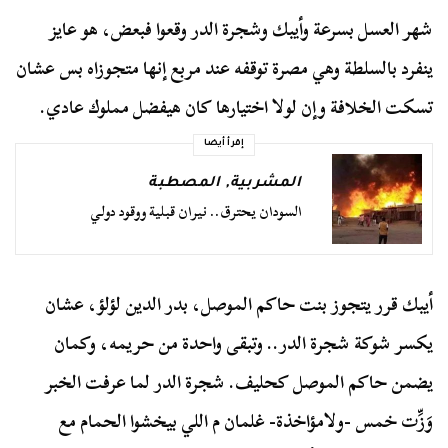
شهر العسل بسرعة وأيبك وشجرة الدر وقعوا فبعض، هو عايز
ينفرد بالسلطة وهي مصرة توقفه عند مربع إنها متجوزاه بس عشان
تسكت الخلافة وإن لولا اختيارها كان هيفضل مملوك عادي.
إقرأ أيضا
المشربية
,
المصطبة
السودان يحترق.. نيران قبلية ووقود دولي
أيبك قرر يتجوز بنت حاكم الموصل، بدر الدين لؤلؤ، عشان
يكسر شوكة شجرة الدر.. وتبقى واحدة من حريمه، وكمان
يضمن حاكم الموصل كحليف. شجرة الدر لما عرفت الخبر
وَزِّت خمس -ولامؤاخذة- غلمان م اللي بيخشوا الحمام مع