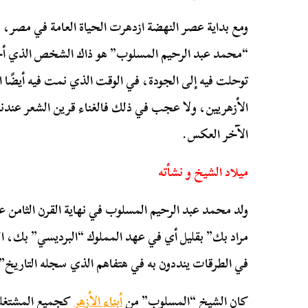
ومع بداية عصر النهضة ازدهرت الحياة العامة في مصر، من
“محمد عبد الرحيم المسلوب” هو ذاك الشخص الذي أخذ ب
توحلت فيه إلى الجودة، في الوقت الذي نمت فيه أيضًا
الأزهريين، ولا عجب في ذلك فالغناء قرين الشعر عند
الآخر العكس.
ميلاد الشيخ و نشأته
ولد محمد عبد الرحيم المسلوب في نهاية القرن الثامن عش
مراد بك” بقليل أي في عهد المملوك “البرديسي” بك، ال
في الطرقات ينددون به في هتفاهم الذي سجله التاريخ”
كان الشيخ “المسلوب” من
أبناء الأزهر
كجميع المشتغلي