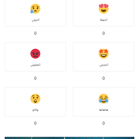
أحببته
أحزنني
0
0
أعجبني
أغضبني
0
0
هاهاها
واااو
0
0