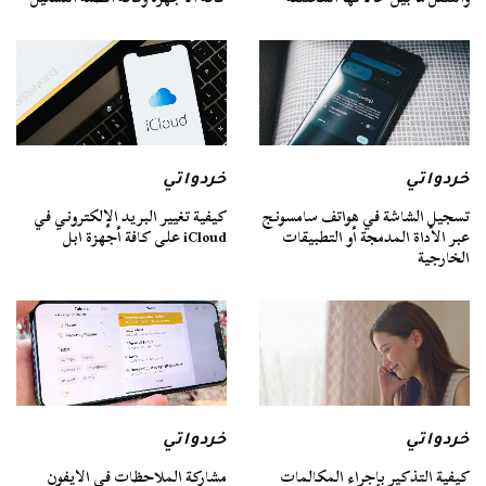
خردواتي
خردواتي
تسجيل الشاشة في هواتف سامسونج
كيفية تغيير البريد الإلكتروني في
عبر الأداة المدمجة أو التطبيقات
iCloud على كافة أجهزة ابل
الخارجية
خردواتي
خردواتي
كيفية التذكير بإجراء المكالمات
مشاركة الملاحظات في الايفون