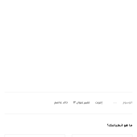
الوسوم
إنترنت
تغيير عنوان IP
خالد عاصم
ما هو انطباعك؟