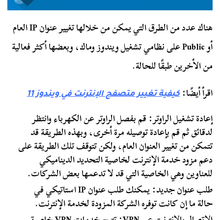
هناك عدد من الطرق التي يمكن من خلالها تغيير عنوان IP العام
أو Public على نظامي تشغيل ويندوز وماك، وبعضها أكثر فعالية
من الأخرين طبقًا للحالة.
اقرأ أيضًا:
كيفية تغيير متصفح الإنترنت في ويندوز 11
إعادة تشغيل الراوتر: قم بفصل الراوتر عن الكهرباء وانتظر
لدقائق ثم قم بإعادة توصيله مرة أخرى، وبهذه الطريقة قد
تتمكن من تغيير العنوان العام، ولكن تتوقف تلك الطريقة على
دعم مزود خدمة الإنترنت لخاصية التحديد الديناميكي
للعناوين وهي الخاصية التي قد لا تدعمها بعض الشركات.
طلب عنوان جديد: يمكنك طلب عنوان IP استاتيكي في
حالة ما إن كانت توفره الشركة المزودة لخدمة الإنترنت.
الاتصال بالإنترنت عبر VPN: تتيح خدمات VPN خاصية