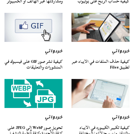
كيفية حساب الربح على يوتيوب
ومشاركتها عبر الهاتف أو الكمبيوتر
خردواتي
خردواتي
كيفية حذف الملفات في الايباد عبر
كيفية نشر صور GIF على فيسبوك في
تطبيق Files
المنشورات والتعليقات
خردواتي
خردواتي
كيفية تكبير الكيبورد في الايباد
تحويل صور WebP إلى JPEG على
والتنقل ما بين حالاتها المختلفة
كافة الأجهزة وكافة أنظمة التشغيل