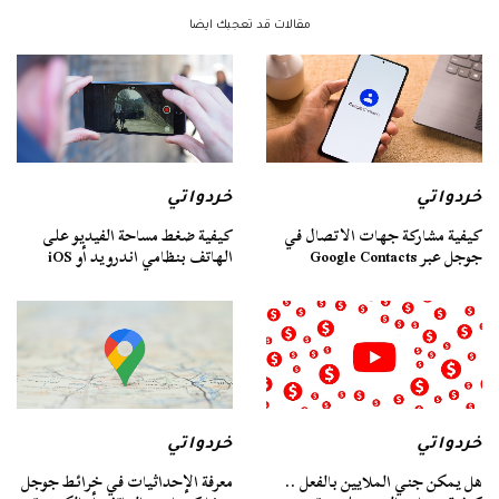
مقالات قد تعجبك ايضا
خردواتي
خردواتي
كيفية مشاركة جهات الاتصال في
كيفية ضغط مساحة الفيديو على
جوجل عبر Google Contacts
الهاتف بنظامي اندرويد أو iOS
خردواتي
خردواتي
هل يمكن جني الملايين بالفعل ..
معرفة الإحداثيات في خرائط جوجل