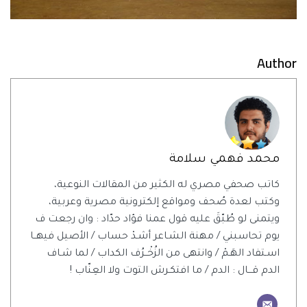
Author
محمد فهمي سلامة
كاتب صحفي مصري له الكثير من المقالات النوعية،
وكتب لعدة صُحف ومواقع إلكترونية مصرية وعربية،
ويتمنى لو طُبّقَ عليه قول عمنا فؤاد حدّاد : وان رجعت ف
يوم تحاسبني / مهنة الشـاعر أشـدْ حساب / الأصيل فيهــا
اسـتفاد الهَـمْ / وانتهى من الزُخْــرُف الكداب / لما شـاف
الدم قـــال : الدم / ما افتكـرش التوت ولا العِنّاب !