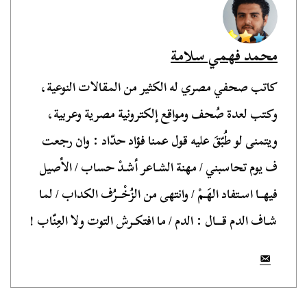
محمد فهمي سلامة
كاتب صحفي مصري له الكثير من المقالات النوعية،
وكتب لعدة صُحف ومواقع إلكترونية مصرية وعربية،
ويتمنى لو طُبّقَ عليه قول عمنا فؤاد حدّاد : وان رجعت
ف يوم تحاسبني / مهنة الشـاعر أشـدْ حساب / الأصيل
فيهــا اسـتفاد الهَـمْ / وانتهى من الزُخْــرُف الكداب / لما
شـاف الدم قـــال : الدم / ما افتكـرش التوت ولا العِنّاب !