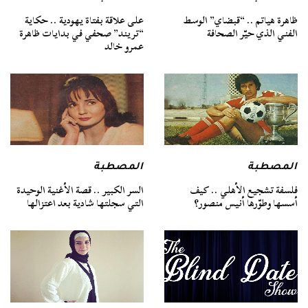
ظاهرة هياتم .. “قبضاي” الوسط
على علاقة بفتاة يهودية .. حكاية
الفني الذي حيّر الصحافة
“تريند” صحفي في بدايات ظاهرة
عمرو خالد
المصطبة
المصطبة
فلسفة تشجيع الأهلي .. كيف
السر الكبير .. قصة الأغنية الوحيدة
أسسها وطوّرها أنيس منصور؟
التي سجلتها شادية بعد اعتزالها