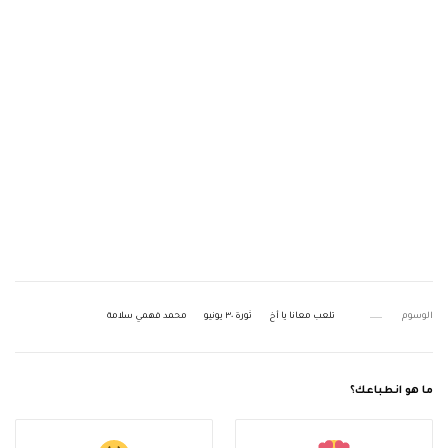
الوسوم
تلعب معانا يا أخ
ثورة ٣٠ يونيو
محمد فهمي سلامة
ما هو انطباعك؟