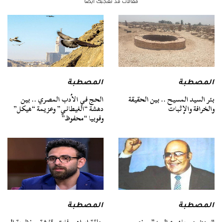
مقالات قد تعجبك ايضا
المصطبة
المصطبة
بئر السيد المسيح .. بين الحقيقة
الحج في الأدب المصري .. بين
والخرافة والإثبات
دهشة “الغيطاني” وعزيمة “هيكل”
وفوبيا “محفوظ”
المصطبة
المصطبة