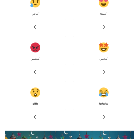
أحببته
أحزنني
0
0
أعجبني
أغضبني
0
0
هاهاها
واااو
0
0