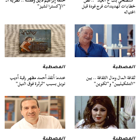
“سنضحي بك ع العيد” .. نص
حلقة إبراهيم فايق وقفشة .. نظرية الـ
خطابات تهديدات فرج فودة قبل
“الإكسترا تشيز”
اغتياله
المصطبة
المصطبة
ثقافة المال ومال الثقافة .. بين
عندما أنقذ أحمد مظهر رقبة أديب
“التشكيليين” و”تكوين”
نوبل بسبب “ثرثرة فوق النيل”
المصطبة
المصطبة