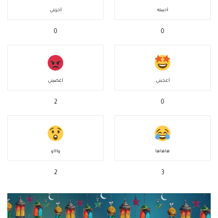
أحببته
أحزنني
0
0
أعجبني
أغضبني
2
0
هاهاها
واااو
2
3