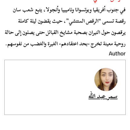
في جنوب أفريقيا وبوتسوانا وناميبيا وأنجولا، يتبع شعب سان
رقصة تسمى “الرقص المنتشي”، حيث يقضون ليلة كاملة
يرقصون حول النيران بصحبة مشايخ القبائل حتى يصلون إلى حالة
روحية معينة تخرج -بحد اعتقادهم- الغيرة والغضب من نفوسهم.
Author
سمر عبد الله