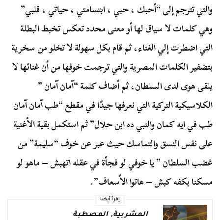
والتي تترجم إلى “أحبك ، حبي ، ابتسامتي ، حياتي ، قلبي”
وهي كلمات لا سياق لها أو معنى محدد تعكس تخبط البطلة
التي اضطرت إلي الغناء، ثم قام بكل سهولة لا تخلو من سخرية
بتضفير الكلمات المصرية والتي ترجمت خوفها من أن غنائها لا
يلقى هوى لدى السلطان، ثم أضاف كلمة “آمان آمان ”
الكلاسيكية التركية التي نعرفها جيدًا في مقطع “طب آمان آمان
طب في ايه كمان والنبي ده ابن حلال” ثم استكمل بقية الأغنية
على نفس النسق والتماسك حيث عبر عن خوف “سليمة” من
غضب السلطان ” يا خوفي لو فجأة في عقله اتهبش – ماهو لو
مسكنا بكفه كبش – هاتوا الأسعاف”.
إقرأ أيضا
المشربية
,
المصطبة