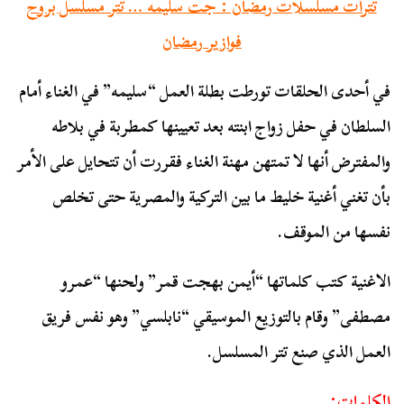
تترات مسلسلات رمضان : جت سليمه … تتر مسلسل بروح
فوازير رمضان
في أحدى الحلقات تورطت بطلة العمل “سليمه” في الغناء أمام
السلطان في حفل زواج ابنته بعد تعيينها كمطربة في بلاطه
والمفترض أنها لا تمتهن مهنة الغناء فقررت أن تتحايل على الأمر
بأن تغني أغنية خليط ما بين التركية والمصرية حتى تخلص
نفسها من الموقف.
الاغنية كتب كلماتها “أيمن بهجت قمر” ولحنها “عمرو
مصطفى” وقام بالتوزيع الموسيقي “نابلسي” وهو نفس فريق
العمل الذي صنع تتر المسلسل.
الكلمات: