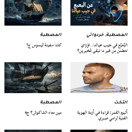
المصطبة
المصطبة
,
خردواتي
كلنا سفينة ثيسوس ج7
البُعبُع في جيب عيالنا.. فإزاي
نتطمن من غير ما نبقى مُخبرين؟
التخت
المصطبة
ألبوم القمر: قراءة في أزمة الهوية
مين معاه الشاكوش؟ ج6
الفنية لرامي صبري