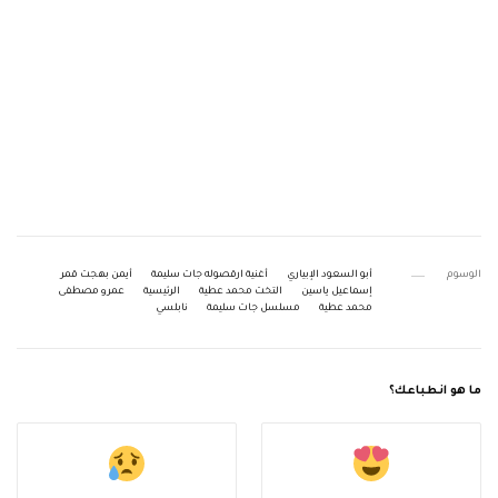
الوسوم
أبو السعود الإبياري
أغنية ارقصوله جات سليمة
أيمن بهجت قمر
إسماعيل ياسين
التخت محمد عطية
الرئيسية
عمرو مصطفى
محمد عطية
مسلسل جات سليمة
نابلسي
ما هو انطباعك؟