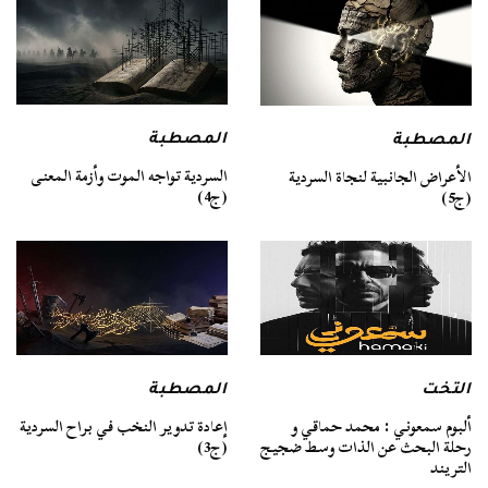
المصطبة
المصطبة
السردية تواجه الموت وأزمة المعنى
الأعراض الجانبية لنجاة السردية
(ج4)
(ج5)
التخت
المصطبة
ألبوم سمعوني : محمد حماقي و
إعادة تدوير النخب في براح السردية
رحلة البحث عن الذات وسط ضجيج
(ج3)
التريند