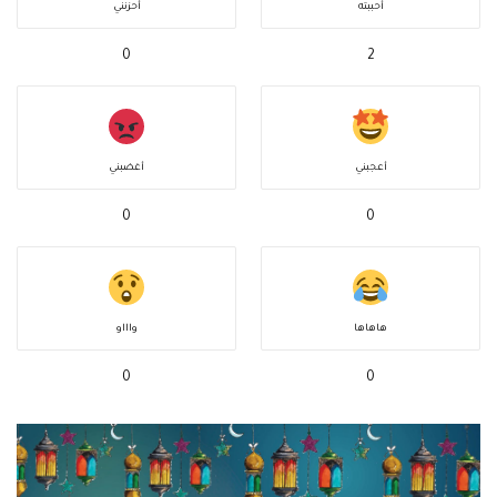
أحببته
أحزنني
0
2
أعجبني
أغضبني
0
0
هاهاها
واااو
0
0