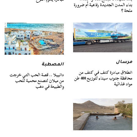
بناء المدن الجديدة رفاهية أم ضرورة
ملحة ؟
مرسال
المصطبة
انطلاق مبادرة كتف في كتف من
دانييلا .. قصة الحب التي خرجت
محافظة جنوب سيناء لتوزيع 400 طن
من ميلان لتصنع محمية للحب
مواد غذائية
والطبيعة في دهب