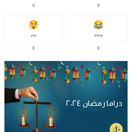
0
0
هاهاها
واااو
0
0