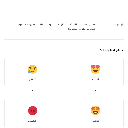
الوسوم
إيناس سمير
المرأة السيناوية
جنوب سيناء
سوق دوت كوم
منتجات المرأة السيناوية
ما هو انطباعك؟
أحببته
أحزنني
0
0
أعجبني
أغضبني