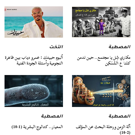
المصطبة
التخت
مكاري شِل يا مجتمع.. حين ندمن
ألبوم حبيتك : عمرو دياب بين ظاهرة
كلنا ع المُسَكِن
النجومية وأسئلة الجودة الفنية
المصطبة
المصطبة
آلة الزمن ورحلة البحث عن المؤلف
المعيار.. كتالوج البشرية (1-10)
(2-10)