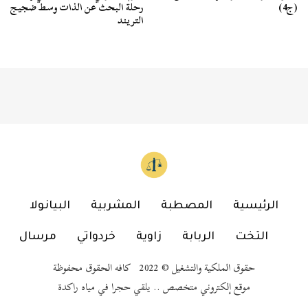
(ج4)
رحلة البحث عن الذات وسط ضجيج
التريند
الرئيسية
المصطبة
المشربية
البيانولا
التخت
الربابة
زاوية
خردواتي
مرسال
حقوق الملكية والتشغيل © 2022 كافه الحقوق محفوظة
موقع إلكتروني متخصص .. يلقي حجرا في مياه راكدة