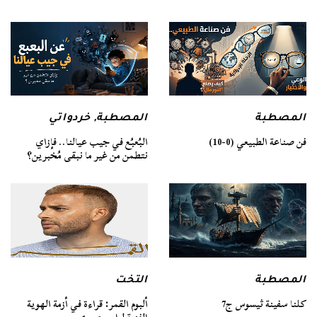
المصطبة
المصطبة
,
خردواتي
فن صناعة الطبيعي (0-10)
البُعبُع في جيب عيالنا.. فإزاي
نتطمن من غير ما نبقى مُخبرين؟
المصطبة
التخت
كلنا سفينة ثيسوس ج7
ألبوم القمر: قراءة في أزمة الهوية