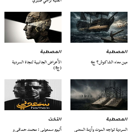
الفنية لرامي صبري
المصطبة
المصطبة
مين معاه الشاكوش؟ ج6
الأعراض الجانبية لنجاة السردية
(ج5)
المصطبة
التخت
السردية تواجه الموت وأزمة المعنى
ألبوم سمعوني : محمد حماقي و