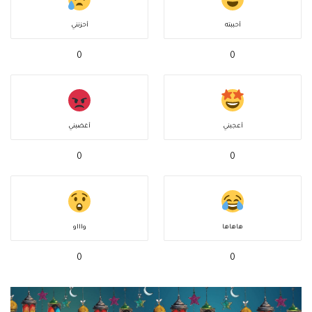
أحببته
أحزنني
0
0
أعجبني
أغضبني
0
0
هاهاها
واااو
0
0