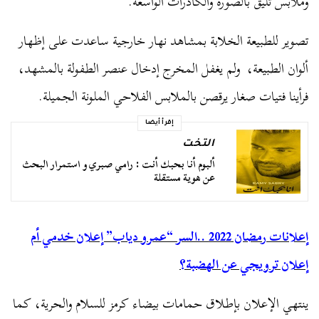
وملابس تليق بالصورة والكادرات الواسعة.
تصوير للطبيعة الخلابة بمشاهد نهار خارجية ساعدت على إظهار
ألوان الطبيعة، ولم يغفل المخرج إدخال عنصر الطفولة بالمشهد،
فرأينا فتيات صغار يرقصن بالملابس الفلاحي الملونة الجميلة.
إقرأ أيضا
التخت
ألبوم أنا بحبك أنت : رامي صبري و استمرار البحث
عن هوية مستقلة
إعلانات رمضان 2022 ..السر “عمرو دياب” إعلان خدمي أم
إعلان ترويجي عن الهضبة؟
ينتهي الإعلان بإطلاق حمامات بيضاء كرمز للسلام والحرية، كما