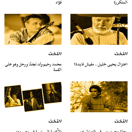
المتكررة
فؤاد
التخت
التخت
اعتزال يحيى خليل.. مفيش فايدة!
محمد رحيم ولد نجمًا ورحل وهو على
القمة
التخت
التخت
رحلة محمد منير في التنازل عن
الأغنية السياسية في مصر بعد