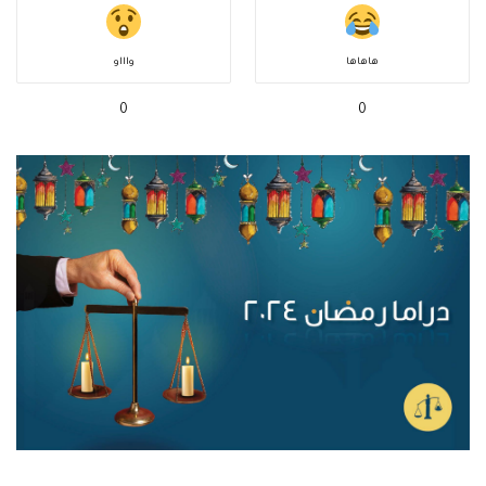
هاهاها
واااو
0
0