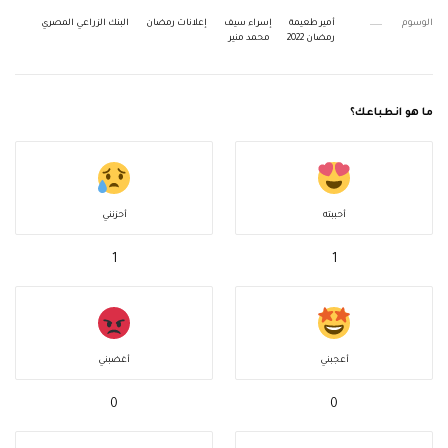
الوسوم
أمير طعيمة
إسراء سيف
إعلانات رمضان
البنك الزراعي المصري
رمضان 2022
محمد منير
ما هو انطباعك؟
أحببته
أحزنني
1
1
أعجبني
أغضبني
0
0