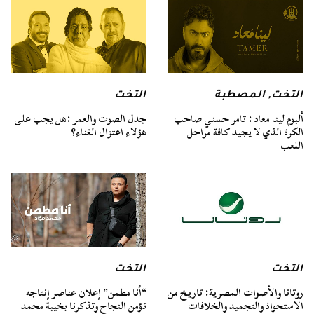
التخت
,
المصطبة
التخت
ألبوم لينا معاد : تامر حسني صاحب
جدل الصوت والعمر :هل يجب على
الكرة الذي لا يجيد كافة مراحل
هؤلاء اعتزال الغناء؟
اللعب
التخت
التخت
روتانا والأصوات المصرية: تاريخ من
“أنا مطمن” إعلان عناصر إنتاجه
الاستحواذ والتجميد والخلافات
تؤمن النجاح وتذكرنا بخيبة محمد