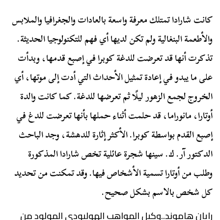
كانت شارادا تمتلك معرفة واسعة بالعادات والجغرافيا والملابس
والأطعمة البنغالية ولم تكن لديها أي فهم للتكنولوجيا الحديثة.
تذكرت أنها قد تعرضت للدغة كوبرا في إصبع قدمها، وبدأت
على ما يبدو في إعادة تمثيل الأحداث التي أدت إلى موتها، أي
الخروج لجمع الزهور ليلًا ثم تعرضها للدغة. كما كانت والدة
أوتارا، مانوراما، قد حلمت أثناء حملها بأنها تعرضت للدغ في
إصبع القدم بواسطة كوبرا. الأكثر إثارة للدهشة، وجد الباحث
الدكتور آر. ك. سينها شجرة عائلية تخص شارادا المذكورة
وطلب من أوتارا تسمية الأشخاص فيها. وقد تمكنت من تحديد
كل شخص بالاسم بشكل صحيح.
رايان هاموند..وكيل المواهب الهوليودي المولود من