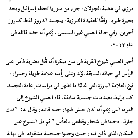
درزي في هضبة الجولان، جزء من سوريا تحتله إسرائيل ويحد
بحيرة طبريا. وفقًا للعقيدة الدرزية، يتجسد الدروز فقط كدروز
آخرين. وفي حالة الصبي غير المسمى، زُعم أنه حدد قاتله في
عام ٢٠٢٣.
أخبر الصبي شيوخ القرية في سن مبكرة أنه قُتل بضربة فأس على
الرأس في حياته السابقة. وُلد وعلى رأسه علامة طويلة وحمراء،
نوع العلامة البارزة التي غالبًا ما تظهر في دراسات إعادة التجسد
كما يرتبط بصدمات جسدية سابقة. قاد الصبي الشيوخ إلى
القرية التي زعم أنه كان يعيش فيها، حدد قاتله، وقال له: “كنت
جارك. دخلنا في شجار وقتلتني بالفأس.” ثم دل الشيوخ على
المكان الذي دُفن فيه، حيث وجدوا جمجمة مشقوقة. في نهاية