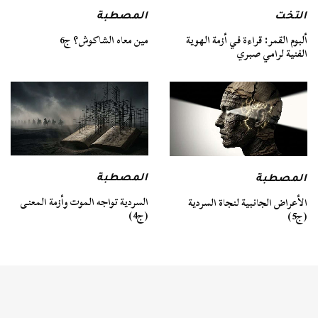
التخت
المصطبة
ألبوم القمر: قراءة في أزمة الهوية
مين معاه الشاكوش؟ ج6
الفنية لرامي صبري
المصطبة
المصطبة
السردية تواجه الموت وأزمة المعنى
الأعراض الجانبية لنجاة السردية
(ج4)
(ج5)