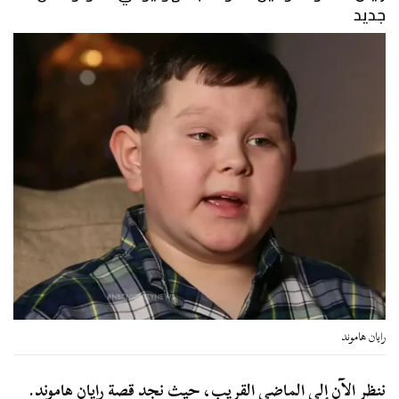
جديد
رايان هاموند
ننظر الآن إلى الماضي القريب، حيث نجد قصة رايان هاموند.