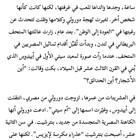
ساعة، وجدها والداها تلعب في غرفتها، لكنها كانت كأنها
شخص أخر. تغيرت لهجة دوروثي وكلامها وظلت تتحدث عن
رغبتها في “العودة إلى الوطن”. بعد عام، زارت عائلتها المتحف
البريطاني في لندن، وبدأت تُقبِّل أقدام تماثيل المصريين في
المتحف. عندما رأت صورة لمعبد سيتي الأول في
أبيدوس
الذي
بُني في القرن الثالث عشر قبل الميلاد، بكت وقالت: “أين
الأشجار؟ أين الحدائق؟”
في العشرينات من عمرها، تزوجت دوروثي من مصري، انتقلت
إلى أبيدوس، وغيّرت اسمها إلى “أم سيتي”. ادعت دوروثي أنها
الكاهنة المصرية المتجسدة من جديد، بنترشيت. في سن الثانية
عشر، أصبحت بنترشيت “عذراء مكرسة لإيزيس”. لكنها على