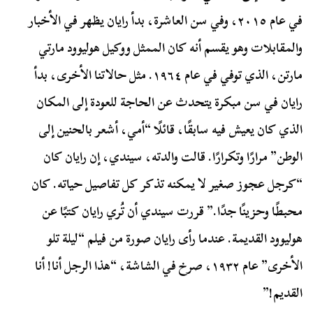
في عام ٢٠١٥، وفي سن العاشرة، بدأ رايان يظهر في الأخبار
والمقابلات وهو يقسم أنه كان الممثل ووكيل هوليوود مارتي
مارتن، الذي توفي في عام ١٩٦٤. مثل حالاتنا الأخرى، بدأ
رايان في سن مبكرة يتحدث عن الحاجة للعودة إلى المكان
الذي كان يعيش فيه سابقًا، قائلًا “أمي، أشعر بالحنين إلى
الوطن” مرارًا وتكرارًا. قالت والدته، سيندي، إن رايان كان
“كرجل عجوز صغير لا يمكنه تذكر كل تفاصيل حياته. كان
محبطًا وحزينًا جدًا.” قررت سيندي أن تُري رايان كتبًا عن
هوليوود القديمة. عندما رأى رايان صورة من فيلم “ليلة تلو
الأخرى” عام ١٩٣٢، صرخ في الشاشة، “هذا الرجل أنا! أنا
القديم!”