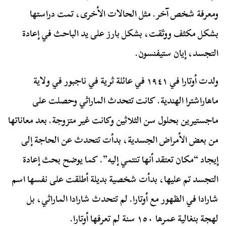
ومعرفة شخص آخر. مثل الحالات الأخرى، تمت دراستها
بشكل مكثف ووثقت، بشكل بارز على يد الباحث في إعادة
التجسد، إيان ستيفنسون.
ولدت أوتارا في ١٩٤١ في عائلة ثرية في ناجبور في ولاية
ماهاراشترا الهندية. كانت تتحدث الماراثي وحصلت على
ماجستيرين بحلول سن الثلاثين وكانت غير متزوجة. بعد معاناتها
من بعض الأمراض الجسدية، بدأت تتحدث عن الحاجة إلى
إيجاد “مكان تعتقد أنها تنتمي إليه”. كما يوضح بحث إعادة
التجسد تم عليها، بدأت شخصية بديلة أطلقت على نفسها اسم
شارادا في الظهور مع أوتارا. لم تتحدث شارادا الماراثي، بل
لهجة بنغالية عمرها ١٥٠ سنة لم تعرفها أوتارا.