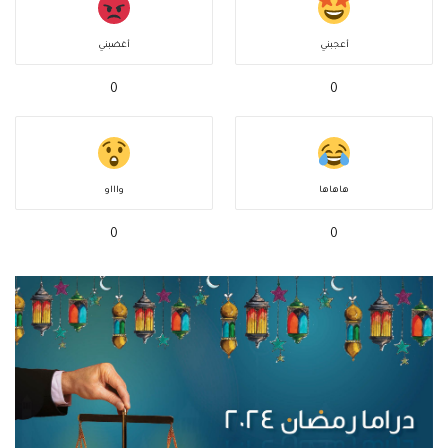
أعجبني
أغضبني
0
0
هاهاها
واااو
0
0