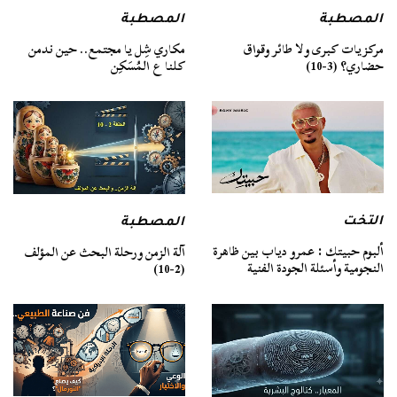
المصطبة
المصطبة
مركزيات كبرى ولا طائر وقواق
مكاري شِل يا مجتمع.. حين ندمن
حضاري؟ (3-10)
كلنا ع المُسَكِن
التخت
المصطبة
ألبوم حبيتك : عمرو دياب بين ظاهرة
آلة الزمن ورحلة البحث عن المؤلف
النجومية وأسئلة الجودة الفنية
(2-10)