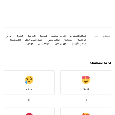
الوسوم
أسامة الشاذلي
إعادة التجسد
البوذية
الجاينية
الدرزية
الدروز
الرئيسية
السيخية
الملك سيتي
الملك سيتي الأول
الهندوسية
تناسخ الأرواح
دوروثي إيدي
ريم الشاذلي
هوليوود
ما هو انطباعك؟
أحببته
أحزنني
0
0