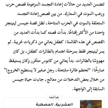
تتضمن العديد من حالات إعادة التجسد المزعومة قصص حرب
ورعب الموت في المعارك. من بين قصص إعادة التجسد
المتعلقة بالموت في الحرب المتاحة، تظل قصة جيمس لينينجر
واحدة من الأكثر إقناعًا. بدأت قصته كما بدأت العديد من
القصص في هذه القائمة: كطفل يعاني من ذكريات غريبة. لم
يمر لينينجر فقط بمرحلة اهتمام بالطائرات كطفل، بل كان
مهووسًا بالطائرات. بدأ يعاني من كابوس متكرر وكان يستيقظ
صارخًا: “تحطم طائرة مشتعلة، رجل صغير لا يستطيع الخروج!”
من خلال بعض التدخلات من معالج، جاءت حياة جيمس
السابقة إلى الواجهة.
إقرأ أيضا
المشربية
,
المصطبة