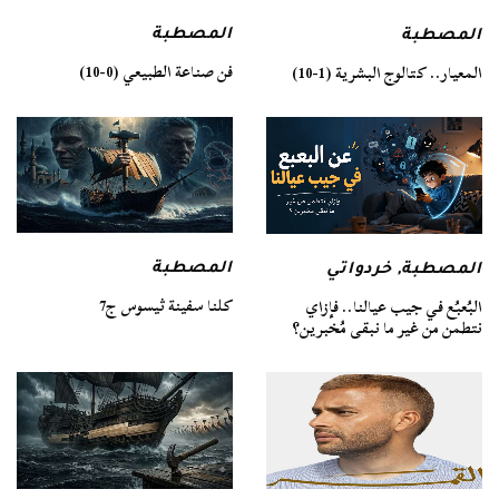
المصطبة
المصطبة
فن صناعة الطبيعي (0-10)
المعيار.. كتالوج البشرية (1-10)
المصطبة
المصطبة
,
خردواتي
كلنا سفينة ثيسوس ج7
البُعبُع في جيب عيالنا.. فإزاي
نتطمن من غير ما نبقى مُخبرين؟