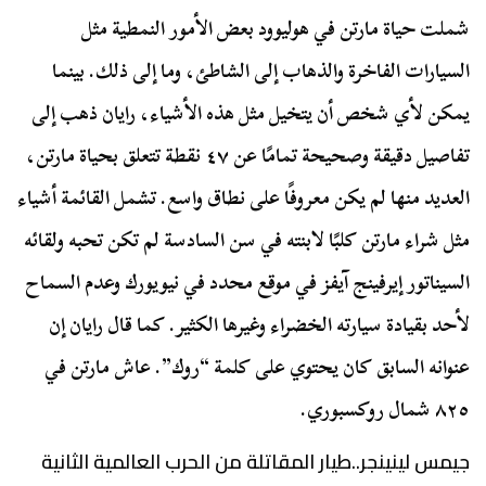
شملت حياة مارتن في هوليوود بعض الأمور النمطية مثل
السيارات الفاخرة والذهاب إلى الشاطئ، وما إلى ذلك. بينما
يمكن لأي شخص أن يتخيل مثل هذه الأشياء، رايان ذهب إلى
تفاصيل دقيقة وصحيحة تمامًا عن ٤٧ نقطة تتعلق بحياة مارتن،
العديد منها لم يكن معروفًا على نطاق واسع. تشمل القائمة أشياء
مثل شراء مارتن كلبًا لابنته في سن السادسة لم تكن تحبه ولقائه
السيناتور إيرفينج آيفز في موقع محدد في نيويورك وعدم السماح
لأحد بقيادة سيارته الخضراء وغيرها الكثير. كما قال رايان إن
عنوانه السابق كان يحتوي على كلمة “روك”. عاش مارتن في
٨٢٥ شمال روكسبوري.
جيمس لينينجر..طيار المقاتلة من الحرب العالمية الثانية